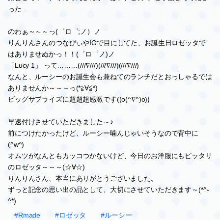
った…
のわぁ～～～っ(゜ロ゜;ノ）ノ
りんりんさんのつなびぃやIGで目にしてた、お誕生日ロゼッタで
はありませぬかっ！！(゜ロ゜ノ)ノ
「Lucy 1」 って………(///∇///)(///∇///)(///∇///)
なんと、ルーシーのお誕生会も兼ねてのランチだとおっしゃるでは
ありませんか～～～っ(*≧∀≦*)
ビッグサプライズに超超超感激です((o(^∇^)o))
早速付けさせていただきました～♪
前につけたかったけど、ルーシー噛んじゃいそうなので背中に
(^w^)
オムツがなんともカッコつかないけど、今日のお洋服にもピッタリ
のロゼッタ～～～(☆∀☆)
りんりんさん、本当にありがとうございました。
ずっと記念の思い出の品として、大切にさせていただきます～(*^-
^*)
#Rmade
#ロゼッタ
#ルーシー