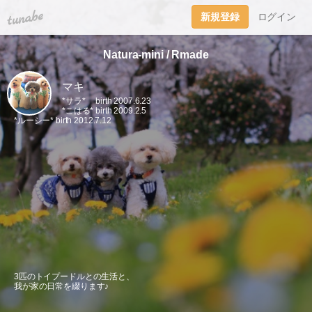
tuna.be
新規登録
ログイン
Natura-mini / Rmade
マキ
*サラ* birth 2007.6.23
*こはる* birth 2009.2.5
*ルーシー* birth 2012.7.12
3匹のトイプードルとの生活と、
我が家の日常を綴ります♪