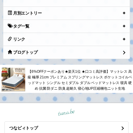
月別エントリー
タグ一覧
リンク
ブログトップ
【6%OFFクーポンあり★楽天1位 ★口コミ高評価】マットレス 高
級 極厚 21cm プレミアム スプリングマットレス ポケットコイルベ
ッドマット シングル セミダブル ダブル ベッドマットレス 寝具 硬
め 抗菌 防ダニ 防臭 超耐久 寝心地UP圧縮梱包ニット生地
tuna.be
つなビィトップ