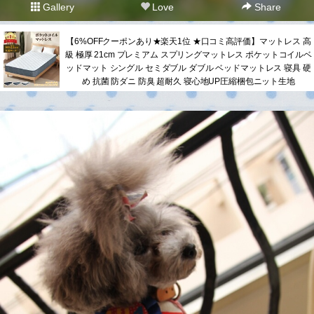
Gallery
Love
Share
【6%OFFクーポンあり★楽天1位 ★口コミ高評価】マットレス 高
級 極厚 21cm プレミアム スプリングマットレス ポケットコイルベ
ッドマット シングル セミダブル ダブル ベッドマットレス 寝具 硬
め 抗菌 防ダニ 防臭 超耐久 寝心地UP圧縮梱包ニット生地