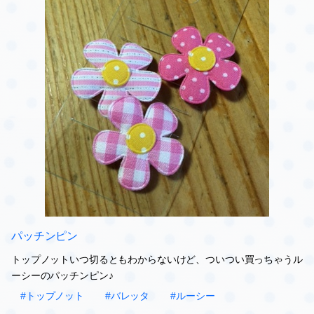
バレッタ装着♪その1
シャンプーして、顔周りプチっとカットして付けてみたよ～♪
キャー（≧∇≦）可愛い～っ！！
#ルーシー
#トップノット
#バレッタ
0
2014.10.26 21:36