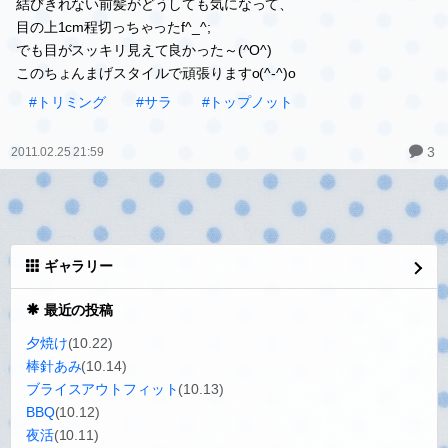
キャーキャー！りんりんさんから、ルーシーへって可愛いハートサ
ングラスのバレッタ（≧∇≦）
りゅうくんつけてるの見て羨ましかったのだけど、りんりんさんが
プレゼントしてくださいました～♪
ありがとうございますっ！
このバレッタつけて写真撮らなきゃだし、家に帰ってシャンプーで
す！
#トップノット
#バレッタ
0
2014.10.26 19:38