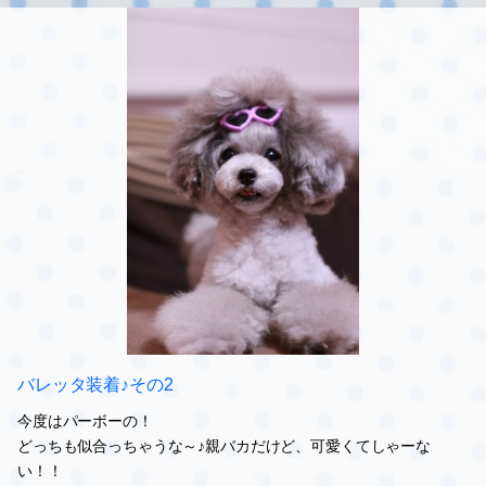
てんとう虫ヘアゴム
はるちゃんにハンドメイド素材を色々譲ってもらいました♪
てんとう虫のヘアゴム（≧∇≦）
はるちゃんはラッピングに使ったりしてたみたいだけど、私はルー
シーのヘアゴムにしたい！っていただきました\(//∇//)\
ゆるカワ～♪
#ルーシー
#トップノット
0
2015.09.10 21:47