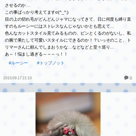
させるのか…
この事ばっかり考えてますσ(^_^;)
目の上の切れ毛がどんどんジャマになってきて、日に何度も縛り直
すのもルーシーにはストレスなんじゃないかとも思えて…
色んなカットスタイル見てみるものの、ピンとくるのがないし、私
の腕で果たして可愛いスタイルにできるのか！？いっそのこと、ト
リマーさんに頼んでしまおうかな…などなどと堂々巡り…
あ～！悩まし過ぎる～～～っ！！
#ルーシー
#トップノット
0
2015.09.17 21:10