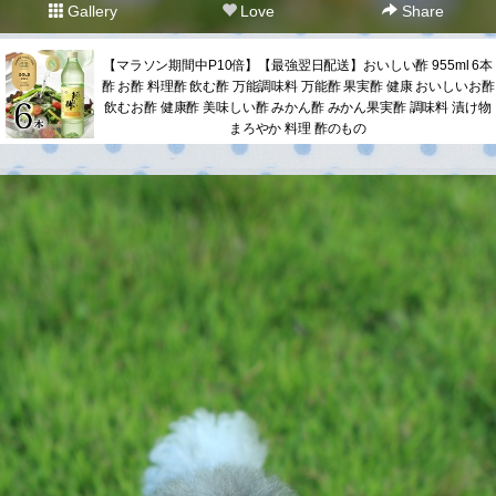
Gallery
Love
Share
【マラソン期間中P10倍】【最強翌日配送】おいしい酢 955ml 6本
酢 お酢 料理酢 飲む酢 万能調味料 万能酢 果実酢 健康 おいしいお酢
飲むお酢 健康酢 美味しい酢 みかん酢 みかん果実酢 調味料 漬け物
まろやか 料理 酢のもの