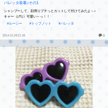
バレッタ装着♪その2
今度はパーボーの！
どっちも似合っちゃうな～♪親バカだけど、可愛くてしゃーな
い！！
#ルーシー
#トップノット
#バレッタ
0
2014.10.26 21:39