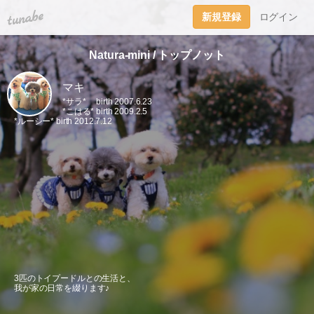
tuna.be
新規登録
ログイン
Natura-mini / トップノット
マキ
*サラ* birth 2007.6.23
*こはる* birth 2009.2.5
*ルーシー* birth 2012.7.12
3匹のトイプードルとの生活と、
我が家の日常を綴ります♪