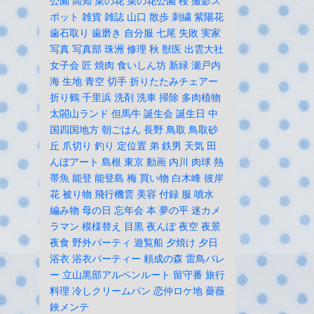
公園
高知
菜の花
菜の花公園
桜
撮影ス
ポット
雑貨
雑誌
山口
散歩
刺繍
紫陽花
歯石取り
歯磨き
自分服
七尾
失敗
実家
写真
写真部
珠洲
修理
秋
獣医
出雲大社
女子会
匠
焼肉
食いしん坊
新緑
瀬戸内
海
生地
青空
切手
折りたたみチェアー
折り鶴
千里浜
洗剤
洗車
掃除
多肉植物
太閤山ランド
但馬牛
誕生会
誕生日
中
国四国地方
朝ごはん
長野
鳥取
鳥取砂
丘
爪切り
釣り
定位置
弟
鉄男
天気
田
んぼアート
島根
東京
動画
内川
肉球
熱
帯魚
能登
能登島
梅
買い物
白木峰
彼岸
花
被り物
飛行機雲
美容
付録
服
噴水
編み物
母の日
忘年会
本
夢の平
迷カメ
ラマン
模様替え
目黒
夜んぽ
夜空
夜景
夜食
野外パーティ
遊覧船
夕焼け
夕日
浴衣
浴衣パーティー
頼成の森
雷鳥バレ
ー
立山黒部アルペンルート
留守番
旅行
料理
冷しクリームパン
恋仲ロケ地
薔薇
鋏メンテ