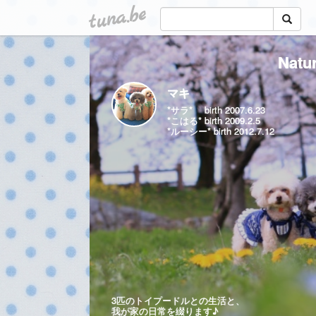
tuna.be
Nat
マキ
*サラ* birth 2007.6.23
*こはる* birth 2009.2.5
*ルーシー* birth 2012.7.12
3匹のトイプードルとの生活と、
我が家の日常を綴ります♪