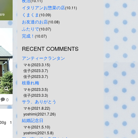
夜活
(10.11)
イタリアンお惣菜の店
(10.11)
re
くまくま
(10.09)
お友達のお店
(10.08)
ふたりで
(10.07)
完成！
(10.07)
RECENT COMMENTS
アンティークランタン
マキ(2023.3.15)
佳子(2023.3.7)
佳子(2023.3.7)
枝垂れ梅
マキ(2023.3.5)
佳子(2023.3.3)
0
サラ、ありがとう
マキ(2021.8.22)
yoshimi(2021.7.26)
結婚記念日
0g 1
マキ(2021.5.10)
yoshimi(2021.5.8)