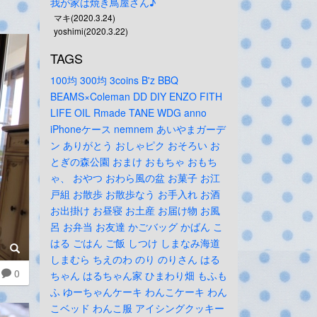
我が家は焼き鳥屋さん♪
マキ(2020.3.24)
yoshimi(2020.3.22)
TAGS
100均
300均
3coins
B'z
BBQ
BEAMS×Coleman
DD
DIY
ENZO
FITH
LIFE
OIL
Rmade
TANE
WDG
anno
iPhoneケース
nemnem
あいやまガーデ
ン
ありがとう
おしゃピク
おそろい
お
とぎの森公園
おまけ
おもちゃ
おもち
ゃ、
おやつ
おわら風の盆
お菓子
お江
戸組
お散歩
お散歩なう
お手入れ
お酒
お出掛け
お昼寝
お土産
お届け物
お風
呂
お弁当
お友達
かごバッグ
かばん
こ
はる
ごはん
ご飯
しつけ
しまなみ海道
しまむら
ちえのわ
のり
のりさん
はる
0
ちゃん
はるちゃん家
ひまわり畑
もふも
ふ
ゆーちゃんケーキ
わんこケーキ
わん
こベッド
わんこ服
アイシングクッキー