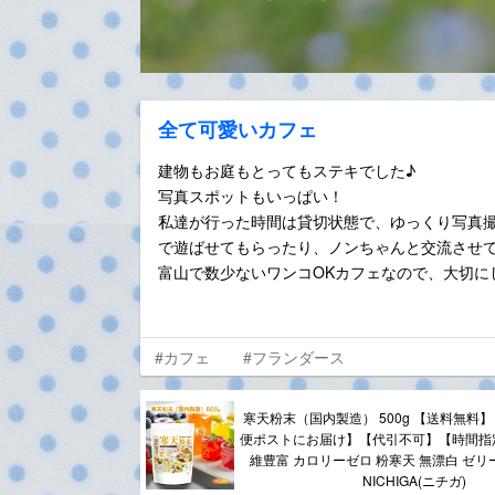
全て可愛いカフェ
建物もお庭もとってもステキでした♪
写真スポットもいっぱい！
私達が行った時間は貸切状態で、ゆっくり写真
で遊ばせてもらったり、ノンちゃんと交流させ
富山で数少ないワンコOKカフェなので、大切に
#カフェ
#フランダース
寒天粉末（国内製造） 500g 【送料無料
便ポストにお届け】【代引不可】【時間指
維豊富 カロリーゼロ 粉寒天 無漂白 ゼリー強度
NICHIGA(ニチガ)