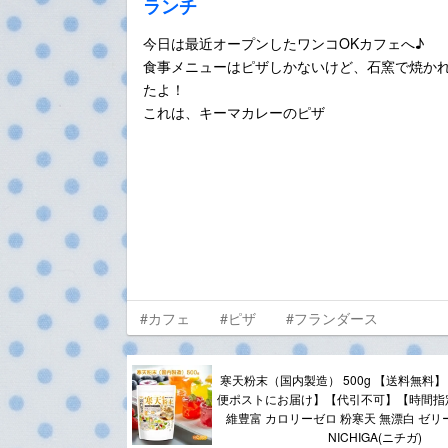
ランチ
今日は最近オープンしたワンコOKカフェへ♪
食事メニューはピザしかないけど、石窯で焼か
たよ！
これは、キーマカレーのピザ
#カフェ
#ピザ
#フランダース
寒天粉末（国内製造） 500g 【送料無料
便ポストにお届け】【代引不可】【時間指
維豊富 カロリーゼロ 粉寒天 無漂白 ゼリー強度
NICHIGA(ニチガ)