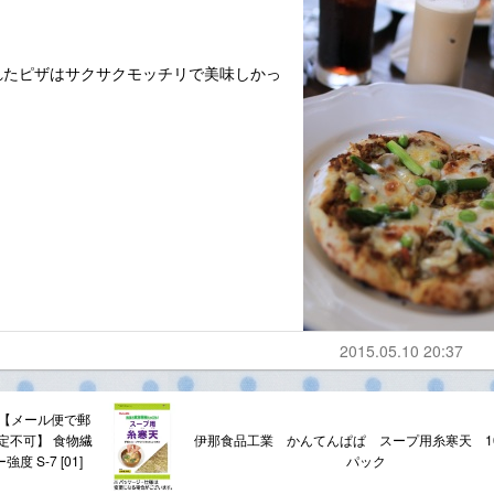
れたピザはサクサクモッチリで美味しかっ
2015.05.10 20:37
】【メール便で郵
定不可】 食物繊
伊那食品工業 かんてんぱぱ スープ用糸寒天 10
 S-7 [01]
パック