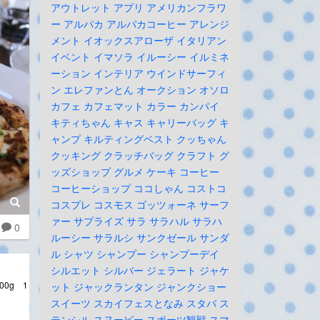
アウトレット
アプリ
アメリカンフラワ
ー
アルパカ
アルパカコーヒー
アレンジ
メント
イオックスアローザ
イタリアン
イベント
イマソラ
イルーシー
イルミネ
ーション
インテリア
ウインドサーフィ
ン
エレファンとん
オークション
オソロ
カフェ
カフェマット
カラー
カンパイ
キティちゃん
キャス
キャリーバッグ
キ
ャンプ
キルティングベスト
クッちゃん
クッキング
クラッチバッグ
クラフト
グ
ッズショップ
グルメ
ケーキ
コーヒー
コーヒーショップ
ココしゃん
コストコ
コスプレ
コスモス
ゴッツォーネ
サーフ
ァー
サプライズ
サラ
サラハル
サラハ
0
ルーシー
サラルシ
サンクゼール
サンダ
ル
シャツ
シャンプー
シャンプーデイ
シルエット
シルバー
ジェラート
ジャケ
0g 1
ット
ジャックランタン
ジャンクショー
スイーツ
スカイフェスとなみ
スタバ
ス
テンシル
スヌーピー
スポーツ観戦
スマ