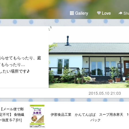
Gallery
Love
Sha
撮らせてもらったり、庭
てもらったり…
したい場所です♪
2015.05.10 21:03
】【メール便で郵
定不可】 食物繊
伊那食品工業 かんてんぱぱ スープ用糸寒天 10
 S-7 [01]
パック