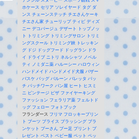
ホケース
セリア
ソレイヤード
タグ
ダ
ンス
チェーンステッチ
チエさんケーキ
チエさん家
チューリップ
ティピ
ディズ
ニー
デコパージュ
デザート
トップノッ
ト
トリミング
トリミングサロン
トリミ
ングスクール
トリミング鋏
トレッキン
グ
ドジ
ドッグフード
ドッグラン
ドラ
イ
ドライブ
ニトリ
ネルシャツ
ノベル
ティ
ノミダニ薬
ハルーシー
ハロウィン
ハンドメイド
ハンドメイド犬服
バザー
バスケ
バッグ
バルーン
バレッタ
パッ
チ
パッチワーク
パン屋
ヒート
ヒスミ
ニ
ビンテージ
ピザ
ファイヤーキング
ファッション
フェラリア薬
フェルトド
ッグ
フェロー
フォトブック
フランダース
フリマ
フロッキープリン
ト
ブーツ
ブライス
ブラッシング
ブラ
ンケット
プーさん
プー足
プリント
プ
レゼント
ベスト
ベビー服
ペット
ペッ