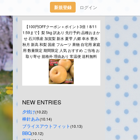
新規登録
ログイン
【100円OFFクーポン＋ポイント3倍！8/11 
1:59まで】梨 5kg 訳あり 先行予約 品種おまか
せ 石川県産 加賀梨 新水 夏雫 八郷 幸水 豊水 
秋月 新高 和梨 国産 フルーツ 果物 自宅用 家庭
用 数量限定 期間限定 人気 おすすめ ご当地 お
取り寄せ 規格外 理由あり 常温便 送料無料
NEW ENTRIES
夕焼け
(10.22)
棒針あみ
(10.14)
ブライスアウトフィット
(10.13)
BBQ
(10.12)