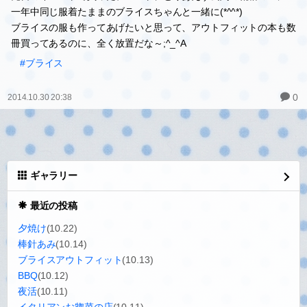
一年中同じ服着たままのブライスちゃんと一緒に(*^^*)
ブライスの服も作ってあげたいと思って、アウトフィットの本も数
冊買ってあるのに、全く放置だな～;^_^A
#ブライス
0
2014.10.30 20:38
ギャラリー
最近の投稿
夕焼け
(10.22)
棒針あみ
(10.14)
ブライスアウトフィット
(10.13)
BBQ
(10.12)
夜活
(10.11)