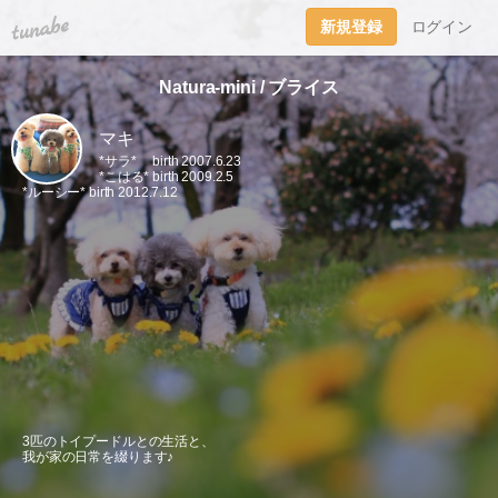
tuna.be
新規登録
ログイン
Natura-mini / ブライス
マキ
*サラ* birth 2007.6.23
*こはる* birth 2009.2.5
*ルーシー* birth 2012.7.12
3匹のトイプードルとの生活と、
我が家の日常を綴ります♪