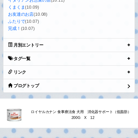
イタリアンお惣菜の店
(10.11)
くまくま
(10.09)
お友達のお店
(10.08)
ふたりで
(10.07)
完成！
(10.07)
月別エントリー
タグ一覧
リンク
ブログトップ
ロイヤルカナン 食事療法食 犬用 消化器サポート（低脂肪）
200G X 12