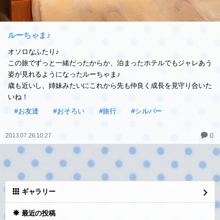
ルーちゃま♪
オソロなふたり♪
この旅でずっと一緒だったからか、泊まったホテルでもジャレあう
姿が見れるようになったルーちゃま♪
歳も近いし、姉妹みたいにこれから先も仲良く成長を見守り合いた
いね！
#お友達
#おそろい
#旅行
#シルバー
0
2013.07.26 10:27
ギャラリー
最近の投稿