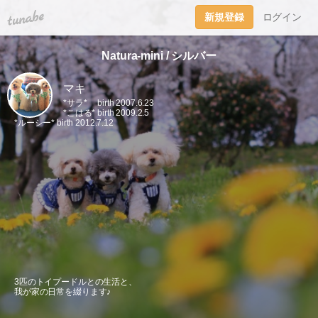
tuna.be
新規登録
ログイン
Natura-mini / シルバー
マキ
*サラ* birth 2007.6.23
*こはる* birth 2009.2.5
*ルーシー* birth 2012.7.12
3匹のトイプードルとの生活と、
我が家の日常を綴ります♪