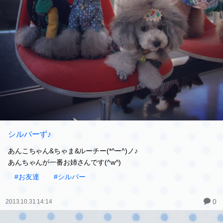
シルバーず♪
あんこちゃん&ちゃま&ルーチー(*^ー^)ノ♪
あんちゃんが一番お姉さんです(^w^)
#お友達
#シルバー
0
2013.10.31 14:14