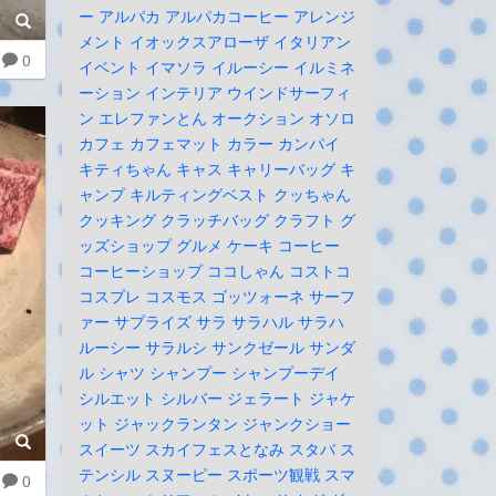
ー
アルパカ
アルパカコーヒー
アレンジ
メント
イオックスアローザ
イタリアン
0
イベント
イマソラ
イルーシー
イルミネ
ーション
インテリア
ウインドサーフィ
ン
エレファンとん
オークション
オソロ
カフェ
カフェマット
カラー
カンパイ
キティちゃん
キャス
キャリーバッグ
キ
ャンプ
キルティングベスト
クッちゃん
クッキング
クラッチバッグ
クラフト
グ
ッズショップ
グルメ
ケーキ
コーヒー
コーヒーショップ
ココしゃん
コストコ
コスプレ
コスモス
ゴッツォーネ
サーフ
ァー
サプライズ
サラ
サラハル
サラハ
ルーシー
サラルシ
サンクゼール
サンダ
ル
シャツ
シャンプー
シャンプーデイ
シルエット
シルバー
ジェラート
ジャケ
ット
ジャックランタン
ジャンクショー
スイーツ
スカイフェスとなみ
スタバ
ス
テンシル
スヌーピー
スポーツ観戦
スマ
0