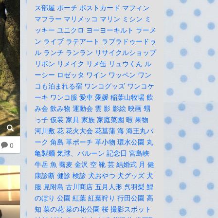
ス部屋
ポーチ
ポストカード
マフィン
マフラー
マリメッコ
マリン
ミシン
ミ
ッキー
ユニクロ
ヨーヨーキルト
ラーメ
ン
ライブ
ラテアート
ラブラドゥードゥ
ル
ランチ
ランラン
リサイクルショップ
リボン
リメイク
リメ缶
リュウくん
ル
ーシー
ロゼッタ
ワイン
ワッペン
ワン
コも泊まれる宿
ワンコグッズ
ワンコケ
ーキ
ワンコ服
愛車
愛媛
稲葉山牧場
飲
み会
飲み物
運動会
雲
影
影絵
映画
甥
っ子
仮装
家具
家族
家庭菜園
暇
果物
河川敷
花
花火大会
花菖蒲
海
海王丸パ
ーク
角島
革ポーチ
革小物
環水公園
丸
0
亀製麺
気球、バルーン
記念日
宮島峡
牛岳
魚
蕎麦
金沢
空
靴
芸
結婚式
月
健
康診断
健診
検診
犬おやつ
犬グッズ
犬
服
見附島
古川商店
五月人形
呉羽梨
鯉
のぼり
公園
紅葉
紅葉狩り
行田公園
高
知
菜の花
菜の花公園
桜
撮影スポット