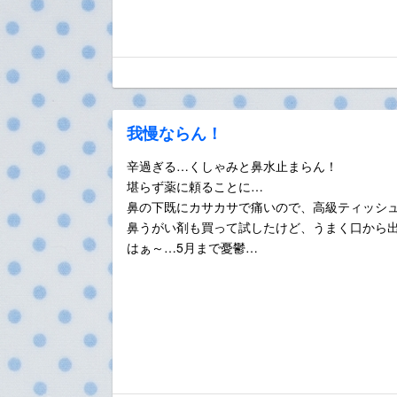
我慢ならん！
辛過ぎる…くしゃみと鼻水止まらん！
堪らず薬に頼ることに…
鼻の下既にカサカサで痛いので、高級ティッシ
鼻うがい剤も買って試したけど、うまく口から出せな
はぁ～…5月まで憂鬱…