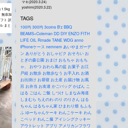
マキ(2020.3.24)
yoshimi(2020.3.22)
1.5kg
し 無添加
TAGS
ギフト 訳
ル まと
100均
300均
3coins
B'z
BBQ
BEAMS×Coleman
DD
DIY
ENZO
FITH
LIFE
OIL
Rmade
TANE
WDG
anno
iPhoneケース
nemnem
あいやまガーデ
ン
ありがとう
おしゃピク
おそろい
お
とぎの森公園
おまけ
おもちゃ
おもち
ゃ、
おやつ
おわら風の盆
お菓子
お江
戸組
お散歩
お散歩なう
お手入れ
お酒
お出掛け
お昼寝
お土産
お届け物
お風
呂
お弁当
お友達
かごバッグ
かばん
こ
はる
ごはん
ご飯
しつけ
しまなみ海道
しまむら
ちえのわ
のり
のりさん
はる
ちゃん
はるちゃん家
ひまわり畑
もふも
ふ
ゆーちゃんケーキ
わんこケーキ
わん
こベッド
わんこ服
アイシングクッキー
アウトレット
アプリ
アメリカンフラワ