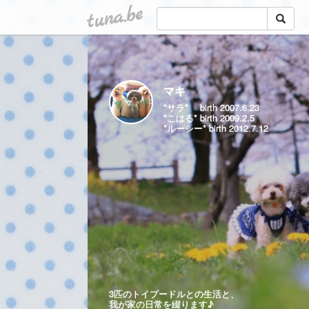
tuna.be
マキ
*サラ* birth 2007.6.23
*こはる* birth 2009.2.5
*ルーシー* birth 2012.7.12
3匹のトイプードルとの生活と、
我が家の日常を綴ります♪