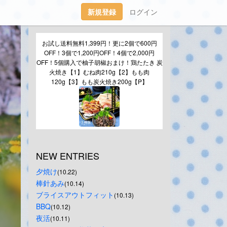
新規登録
ログイン
お試し送料無料1,399円！更に2個で600円
OFF！3個で1,200円OFF！4個で2,000円
OFF！5個購入で柚子胡椒おまけ！鶏たたき 炭
火焼き【1】むね肉210g【2】もも肉
120g【3】もも炭火焼き200g【P】
NEW ENTRIES
夕焼け
(10.22)
棒針あみ
(10.14)
ブライスアウトフィット
(10.13)
BBQ
(10.12)
夜活
(10.11)