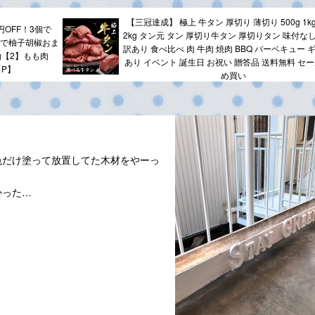
【三冠達成】 極上 牛タン 厚切り 薄切り 500g 1kg 
円OFF！3個で
2kg タン元 タン 厚切り牛タン 厚切りタン 味付な
個購入で柚子胡椒おま
訳あり 食べ比べ 肉 牛肉 焼肉 BBQ バーベキュー 
g【2】もも肉
あり イベント 誕生日 お祝い 贈答品 送料無料 セー
【P】
め買い
色だけ塗って放置してた木材をやーっ
かった…