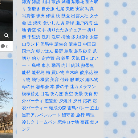
雑貨
雑誌
山口
散歩
刺繍
紫陽花
歯石取
り
歯磨き
自分服
七尾
失敗
実家
写真
写真部
珠洲
修理
秋
獣医
出雲大社
女子
会
匠
焼肉
食いしん坊
新緑
瀬戸内海
生
地
青空
切手
折りたたみチェアー
折り
鶴
千里浜
洗剤
洗車
掃除
多肉植物
太閤
山ランド
但馬牛
誕生会
誕生日
中国四
0
国地方
朝ごはん
長野
鳥取
鳥取砂丘
爪
切り
釣り
定位置
弟
鉄男
天気
田んぼア
ート
島根
東京
動画
内川
肉球
熱帯魚
能登
能登島
梅
買い物
白木峰
彼岸花
被
り物
飛行機雲
美容
付録
服
噴水
編み物
母の日
忘年会
本
夢の平
迷カメラマン
模様替え
目黒
夜んぽ
夜空
夜景
夜食
野
外パーティ
遊覧船
夕焼け
夕日
浴衣
浴
衣パーティー
頼成の森
雷鳥バレー
立山
黒部アルペンルート
留守番
旅行
料理
冷しクリームパン
恋仲ロケ地
薔薇
鋏メ
ンテ