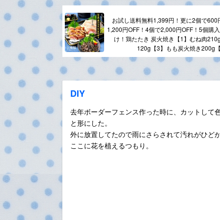
お試し送料無料1,399円！更に2個で600
1,200円OFF！4個で2,000円OFF！5
け！鶏たたき 炭火焼き【1】むね肉210
120g【3】もも炭火焼き200g
DIY
去年ボーダーフェンス作った時に、カットして
と形にした。
外に放置してたので雨にさらされて汚れがひど
ここに花を植えるつもり。