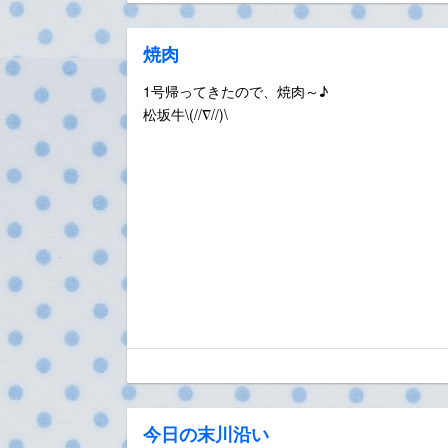
焼肉
1号帰ってきたので、焼肉～♪
松坂牛\(//∇//)\
今日の末川沿い