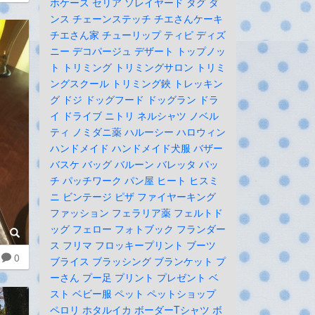
ホケース
セリア
ソレイヤード
タグ
ダ
ンス
チェーンステッチ
チエさんケーキ
チエさん家
チューリップ
ティピ
ディズ
ニー
デコパージュ
デザート
トップノッ
ト
トリミング
トリミングサロン
トリミ
ングスクール
トリミング鋏
トレッキン
グ
ドジ
ドッグフード
ドッグラン
ドラ
イ
ドライブ
ニトリ
ネルシャツ
ノベル
ティ
ノミダニ薬
ハルーシー
ハロウィン
ハンドメイド
ハンドメイド犬服
バザー
バスケ
バッグ
バルーン
バレッタ
パッ
チ
パッチワーク
パン屋
ヒート
ヒスミ
ニ
ビンテージ
ピザ
ファイヤーキング
ファッション
フェラリア薬
フェルトド
ッグ
フェロー
フォトブック
フランダー
ス
フリマ
フロッキープリント
ブーツ
0
ブライス
ブラッシング
ブランケット
プ
ーさん
プー足
プリント
プレゼント
ベ
スト
ベビー服
ペット
ペットショップ
ペロリ
ホタルイカ
ボーダーTシャツ
ボ