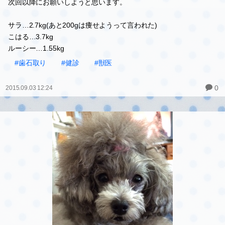
健診日
今日は獣医さんの日。
超音波歯石とりで、みんな顔周りべっちゃり(;^_^A
でも、あまり抵抗せずにお利口でやらせてくれるようになりました
♪
そして、サラはそろそろドッグドックを考えようって言われたよ。
次回以降にお願いしようと思います。
サラ…2.7kg(あと200gは痩せようって言われた)
こはる…3.7kg
ルーシー…1.55kg
#歯石取り
#健診
#獣医