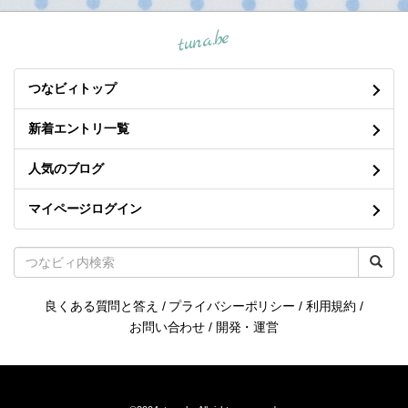
月別エントリー
タグ一覧
リンク
ブログトップ
寒天粉末（国内製造） 500g 【送料無料】【メール便で郵便ポスト
にお届け】【代引不可】【時間指定不可】 食物繊維豊富 カロリー
ゼロ 粉寒天 無漂白 ゼリー強度 S-7 [01] NICHIGA(ニチガ)
tuna.be
つなビィトップ