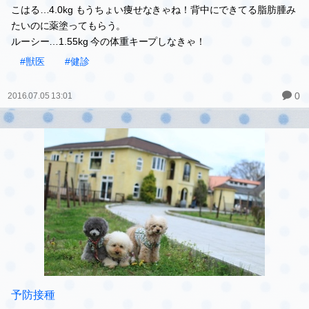
今日は３ワン健診の日。
超音波歯石取りで、顔周りベチョベチョヨレヨレの3姉妹f^_^;)
記録
サラ…2.7kg 前回よりちょっと痩せてたものの、まだまだ痩せなき
ゃ！視力、悪くなってきてるみたい。5種ワクチン接種
こはる…4.0kg もうちょい痩せなきゃね！背中にできてる脂肪腫み
たいのに薬塗ってもらう。
ルーシー…1.55kg 今の体重キープしなきゃ！
#獣医
#健診
0
2016.07.05 13:01