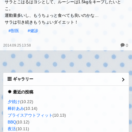
10時過ぎから診察開始して、3ワン終わったのが11時半…
いつも丁寧に診て下さる先生に感謝です！
毎回、無麻酔で超音波歯石取りをしてもらうので、口の周りべちゃ
べちゃなります。
今日はこはるのワクチンも。
3ワン分診察、歯石取り、フェラリア予防薬、ノミダニ予防薬、こ
はるワクチンで\20,260
サラ :2.5kg(-150g前回比)
こはる:3.65kg(-250g)
ルーシー:1.35kg(-150g)
みんな体重減ってた！
サラとこはるはヨシとして、ルーシーは1.5kgをキープしたいと
こ。
運動量多いし、もうちょっと食べても良いのかな…
サラは引き続きもうちょいダイエット！
#獣医
#健診