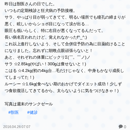
予防接種
昨日は獣医さんの日でした。
いつもの定期検診と狂犬病の予防接種。
サラ、やっぱり目が弱ってきてて、明るい場所でも瞳孔の締まりが
悪く、眩しいからショボ目になって涙が出る…
眼圧も低いらしく、特に右目が悪くなってるんだって。
長い病名言われたけど、覚えれなかったf^_^;)
これ以上進行しないよう、そして合併症予防の為に目薬続けること
になりました。忘れずに朝晩点眼頑張らないと！
あと、それぞれの体重にビックリΣ(￣。￣ノ)ノ
サラ ☆2.85kg(やばい！300gは痩せないと！)