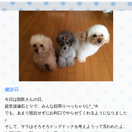
こはる ☆4.2kg(初の4kg台…毛だけじゃなく、中身もかなり成長し
てしまってた！)
ルーシー ☆1.6kg(食べない期のおかげでダイエット成功！少しず
つ食欲復活してきてるから、太らないように気をつけなきゃ！)
写真は週末のサンクゼール
#獣医
#健診
0
2016.04.26 07:07