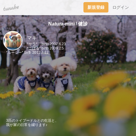
tuna.be
新規登録
ログイン
Natura-mini / 健診
マキ
*サラ* birth 2007.6.23
*こはる* birth 2009.2.5
*ルーシー* birth 2012.7.12
3匹のトイプードルとの生活と、
我が家の日常を綴ります♪