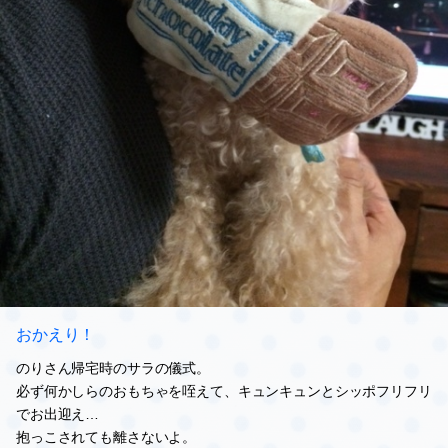
おかえり！
のりさん帰宅時のサラの儀式。
必ず何かしらのおもちゃを咥えて、キュンキュンとシッポフリフリ
でお出迎え…
抱っこされても離さないよ。