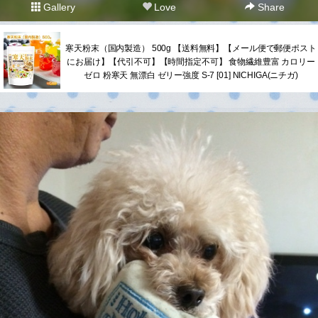
Gallery
Love
Share
寒天粉末（国内製造） 500g 【送料無料】【メール便で郵便ポスト
にお届け】【代引不可】【時間指定不可】 食物繊維豊富 カロリー
ゼロ 粉寒天 無漂白 ゼリー強度 S-7 [01] NICHIGA(ニチガ)