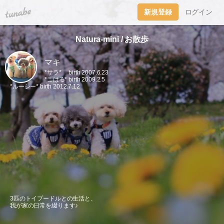
tuna.be
新規登録
ログイン
Natura-mini / お散歩
マキ
*サラ* birth 2007.6.23
*こはる* birth 2009.2.5
*ルーシー* birth 2012.7.12
3匹のトイプードルとの生活と、
我が家の日常を綴ります♪