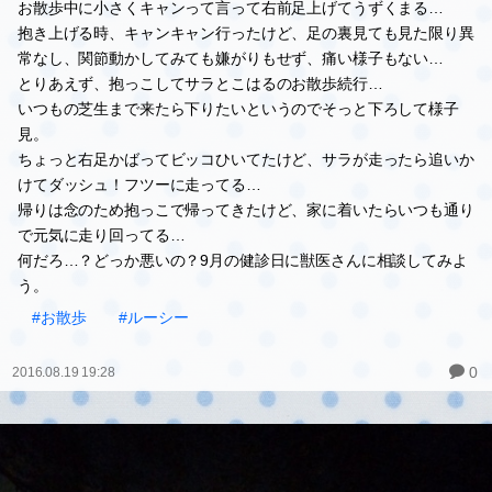
お散歩中に小さくキャンって言って右前足上げてうずくまる…
抱き上げる時、キャンキャン行ったけど、足の裏見ても見た限り異
常なし、関節動かしてみても嫌がりもせず、痛い様子もない…
とりあえず、抱っこしてサラとこはるのお散歩続行…
いつもの芝生まで来たら下りたいというのでそっと下ろして様子
見。
ちょっと右足かばってビッコひいてたけど、サラが走ったら追いか
けてダッシュ！フツーに走ってる…
帰りは念のため抱っこで帰ってきたけど、家に着いたらいつも通り
で元気に走り回ってる…
何だろ…？どっか悪いの？9月の健診日に獣医さんに相談してみよ
う。
#お散歩
#ルーシー
0
2016.08.19 19:28