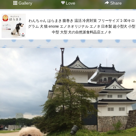
Gallery
Love
Share
わんちゃん はらまき 腹巻き 温活 冷房対策 フリーサイズ 1-30キロ
グラム 犬 猫 enone エノネオリジナル エノネ 日本製 超小型犬 小型
中型 大型 犬の自然派食料品店エノネ