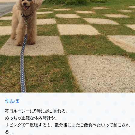
朝んぽ
毎日ルーシーに5時に起こされる…
めっちゃ正確な体内時計や。
リビングで二度寝するも、数分後にまたご飯食べたいって起こされ
る…