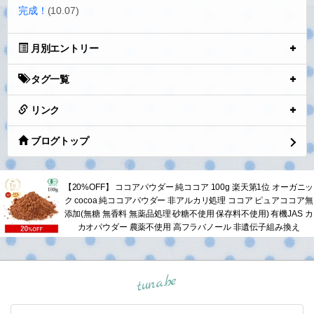
完成！
(10.07)
月別エントリー
タグ一覧
リンク
ブログトップ
【20%OFF】 ココアパウダー 純ココア 100g 楽天第1位 オーガニッ
ク cocoa 純ココアパウダー 非アルカリ処理 ココア ピュアココア無
添加(無糖 無香料 無薬品処理 砂糖不使用 保存料不使用) 有機JAS カ
カオパウダー 農薬不使用 高フラバノール 非遺伝子組み換え
tuna.be