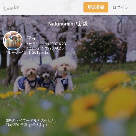
tuna.be
新規登録
ログイン
Natura-mini / 新緑
マキ
*サラ* birth 2007.6.23
*こはる* birth 2009.2.5
*ルーシー* birth 2012.7.12
3匹のトイプードルとの生活と、
我が家の日常を綴ります♪