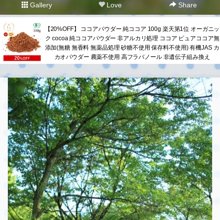
Gallery
Love
Share
【20%OFF】 ココアパウダー 純ココア 100g 楽天第1位 オーガニッ
ク cocoa 純ココアパウダー 非アルカリ処理 ココア ピュアココア無
添加(無糖 無香料 無薬品処理 砂糖不使用 保存料不使用) 有機JAS カ
カオパウダー 農薬不使用 高フラバノール 非遺伝子組み換え