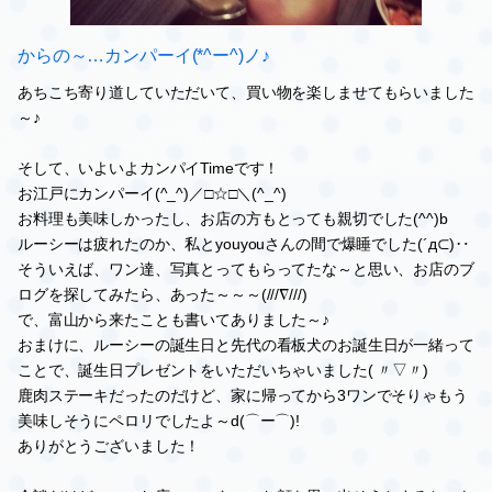
からの～…カンパーイ(*^ー^)ノ♪
あちこち寄り道していただいて、買い物を楽しませてもらいました
～♪
そして、いよいよカンパイTimeです！
お江戸にカンパーイ(^_^)／□☆□＼(^_^)
お料理も美味しかったし、お店の方もとっても親切でした(^^)b
ルーシーは疲れたのか、私とyouyouさんの間で爆睡でした(´д⊂)‥
そういえば、ワン達、写真とってもらってたな～と思い、お店のブ
ログを探してみたら、あった～～～(///∇///)
で、富山から来たことも書いてありました～♪
おまけに、ルーシーの誕生日と先代の看板犬のお誕生日が一緒って
ことで、誕生日プレゼントをいただいちゃいました( 〃▽〃)
鹿肉ステーキだったのだけど、家に帰ってから3ワンでそりゃもう
美味しそうにペロリでしたよ～d(⌒ー⌒)!
ありがとうございました！