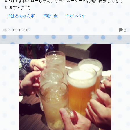
6.7月生まれのローしゃん、サラ、ルーシーのお誕生日会してもら
います～(*^^*)
#はるちゃん家
#誕生会
#カンパイ
0
2015.07.11 13:01