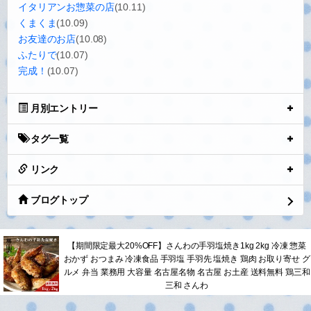
イタリアンお惣菜の店
(10.11)
くまくま
(10.09)
お友達のお店
(10.08)
ふたりで
(10.07)
完成！
(10.07)
月別エントリー
タグ一覧
リンク
ブログトップ
【期間限定最大20%OFF】さんわの手羽塩焼き1kg 2kg 冷凍 惣菜
おかず おつまみ 冷凍食品 手羽塩 手羽先 塩焼き 鶏肉 お取り寄せ グ
ルメ 弁当 業務用 大容量 名古屋名物 名古屋 お土産 送料無料 鶏三和
三和 さんわ