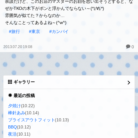
余談だけど、このお店のマスターのお顔を思い出そうとすると、な
ぜかTKOの木下がポンと浮かんでならない～(*≧∀≦*)
雰囲気が似てた？からなのか…
そんなことってあるよね～(^w^)
#旅行
#東京
#カンパイ
0
2013.07.20 19:08
ギャラリー
最近の投稿
夕焼け
(10.22)
棒針あみ
(10.14)
ブライスアウトフィット
(10.13)
BBQ
(10.12)
夜活
(10.11)