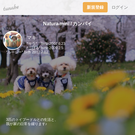
tuna.be
新規登録
ログイン
Natura-mini / カンパイ
マキ
*サラ* birth 2007.6.23
*こはる* birth 2009.2.5
*ルーシー* birth 2012.7.12
3匹のトイプードルとの生活と、
我が家の日常を綴ります♪