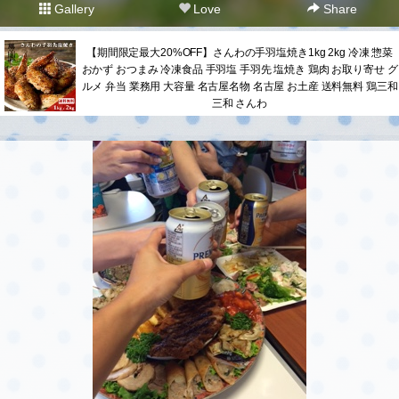
Gallery
Love
Share
【期間限定最大20%OFF】さんわの手羽塩焼き1kg 2kg 冷凍 惣菜
おかず おつまみ 冷凍食品 手羽塩 手羽先 塩焼き 鶏肉 お取り寄せ グ
ルメ 弁当 業務用 大容量 名古屋名物 名古屋 お土産 送料無料 鶏三和
三和 さんわ