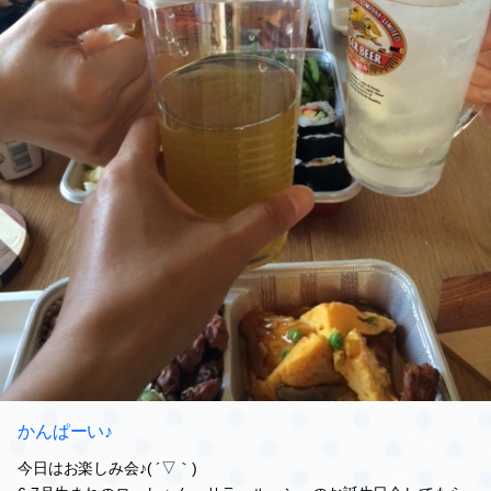
かんぱーい♪
今日はお楽しみ会♪( ´▽｀)