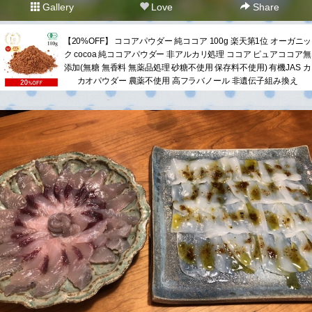
Gallery
Love
Share
【20%OFF】 ココアパウダー 純ココア 100g 楽天第1位 オーガニッ
ク cocoa 純ココアパウダー 非アルカリ処理 ココア ピュアココア無
添加(無糖 無香料 無薬品処理 砂糖不使用 保存料不使用) 有機JAS カ
カオパウダー 農薬不使用 高フラバノール 非遺伝子組み換え