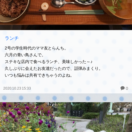
ランチ
2号の学生時代のママ友とらんち。
六月の青い鳥さんで。
ステキな店内で食べるランチ、美味しかった～♪
久しぶりに会えたお友達だったので、話弾みまくり。
いつも悩みは共有できちゃうのよね。
0
2020.10.23 15:33