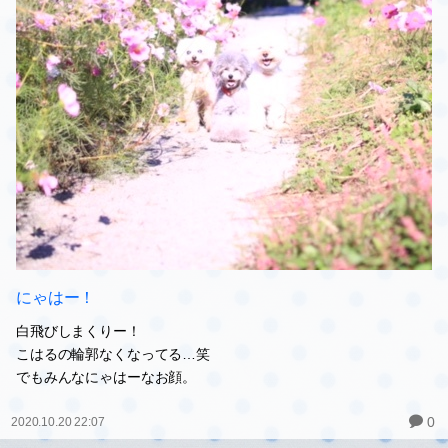
にゃはー！
白飛びしまくりー！
こはるの輪郭なくなってる…笑
でもみんなにゃはーなお顔。
0
2020.10.20 22:07