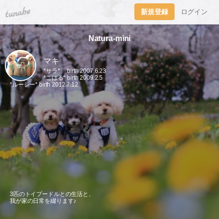
tuna.be
新規登録
ログイン
Natura-mini
マキ
*サラ* birth 2007.6.23
*こはる* birth 2009.2.5
*ルーシー* birth 2012.7.12
3匹のトイプードルとの生活と、
我が家の日常を綴ります♪