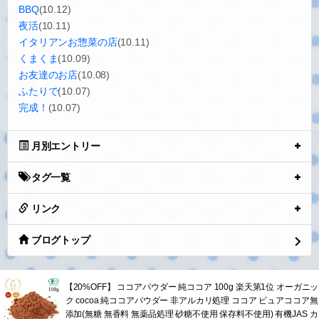
BBQ
(10.12)
夜活
(10.11)
イタリアンお惣菜の店
(10.11)
くまくま
(10.09)
お友達のお店
(10.08)
ふたりで
(10.07)
完成！
(10.07)
月別エントリー
タグ一覧
リンク
ブログトップ
【20%OFF】 ココアパウダー 純ココア 100g 楽天第1位 オーガニッ
ク cocoa 純ココアパウダー 非アルカリ処理 ココア ピュアココア無
添加(無糖 無香料 無薬品処理 砂糖不使用 保存料不使用) 有機JAS カ