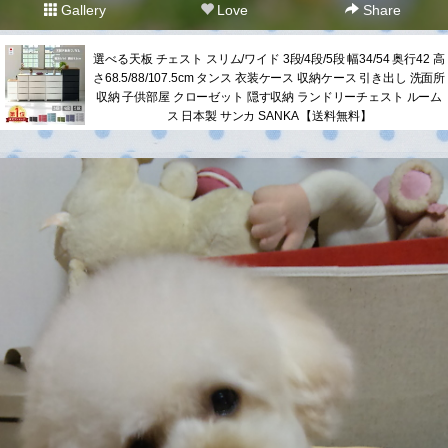
Gallery
Love
Share
選べる天板 チェスト スリム/ワイド 3段/4段/5段 幅34/54 奥行42 高
さ68.5/88/107.5cm タンス 衣装ケース 収納ケース 引き出し 洗面所
収納 子供部屋 クローゼット 隠す収納 ランドリーチェスト ルーム
ス 日本製 サンカ SANKA 【送料無料】