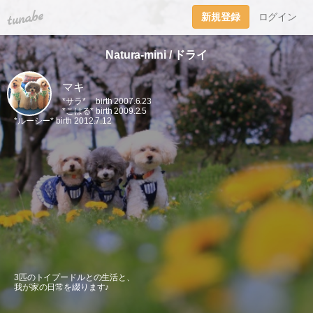
tuna.be
新規登録
ログイン
Natura-mini / ドライ
マキ
*サラ* birth 2007.6.23
*こはる* birth 2009.2.5
*ルーシー* birth 2012.7.12
3匹のトイプードルとの生活と、
我が家の日常を綴ります♪