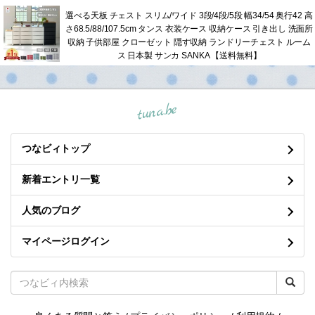
選べる天板 チェスト スリム/ワイド 3段/4段/5段 幅34/54 奥行42 高
さ68.5/88/107.5cm タンス 衣装ケース 収納ケース 引き出し 洗面所
収納 子供部屋 クローゼット 隠す収納 ランドリーチェスト ルーム
ス 日本製 サンカ SANKA 【送料無料】
tuna.be
つなビィトップ
新着エントリ一覧
人気のブログ
マイページログイン