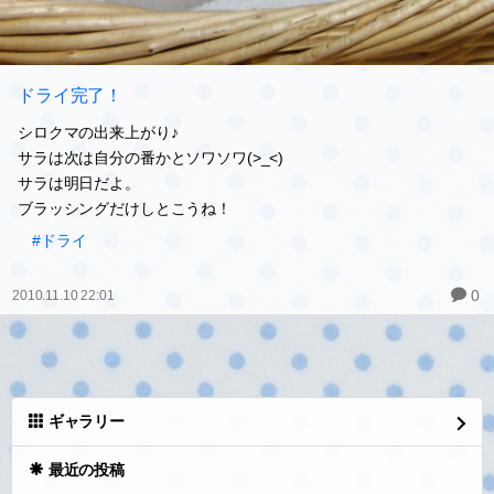
ドライ完了！
シロクマの出来上がり♪
サラは次は自分の番かとソワソワ(>_<)
サラは明日だよ。
ブラッシングだけしとこうね！
#ドライ
0
2010.11.10 22:01
ギャラリー
最近の投稿