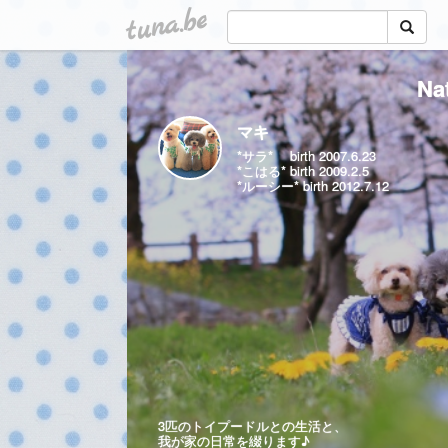
tuna.be
Na
マキ
*サラ* birth 2007.6.23
*こはる* birth 2009.2.5
*ルーシー* birth 2012.7.12
3匹のトイプードルとの生活と、
我が家の日常を綴ります♪