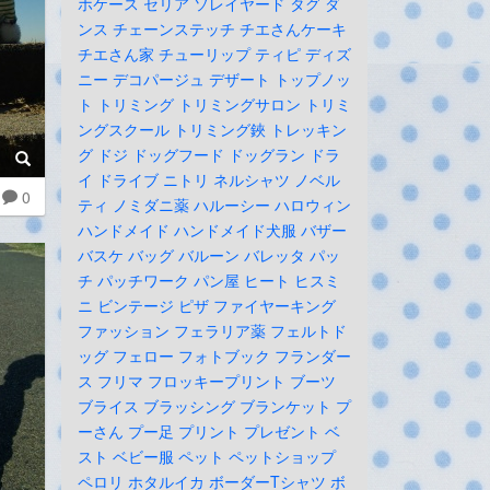
ホケース
セリア
ソレイヤード
タグ
ダ
ンス
チェーンステッチ
チエさんケーキ
チエさん家
チューリップ
ティピ
ディズ
ニー
デコパージュ
デザート
トップノッ
ト
トリミング
トリミングサロン
トリミ
ングスクール
トリミング鋏
トレッキン
グ
ドジ
ドッグフード
ドッグラン
ドラ
イ
ドライブ
ニトリ
ネルシャツ
ノベル
0
ティ
ノミダニ薬
ハルーシー
ハロウィン
ハンドメイド
ハンドメイド犬服
バザー
バスケ
バッグ
バルーン
バレッタ
パッ
チ
パッチワーク
パン屋
ヒート
ヒスミ
ニ
ビンテージ
ピザ
ファイヤーキング
ファッション
フェラリア薬
フェルトド
ッグ
フェロー
フォトブック
フランダー
ス
フリマ
フロッキープリント
ブーツ
ブライス
ブラッシング
ブランケット
プ
ーさん
プー足
プリント
プレゼント
ベ
スト
ベビー服
ペット
ペットショップ
ペロリ
ホタルイカ
ボーダーTシャツ
ボ