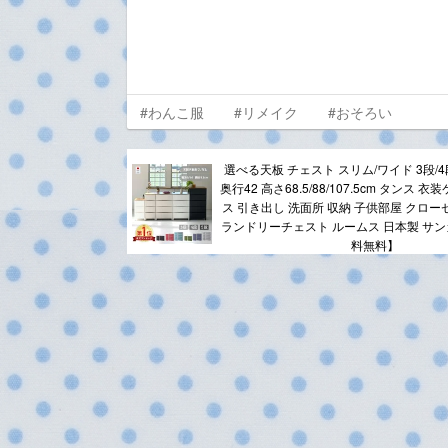
#わんこ服
#リメイク
#おそろい
選べる天板 チェスト スリム/ワイド 3段/4段/
奥行42 高さ68.5/88/107.5cm タンス 
ス 引き出し 洗面所 収納 子供部屋 クロー
ランドリーチェスト ルームス 日本製 サンカ
料無料】