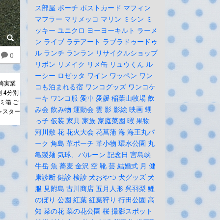
ス部屋
ポーチ
ポストカード
マフィン
マフラー
マリメッコ
マリン
ミシン
ミ
ッキー
ユニクロ
ヨーヨーキルト
ラーメ
ン
ライブ
ラテアート
ラブラドゥードゥ
ル
ランチ
ランラン
リサイクルショップ
0
リボン
リメイク
リメ缶
リュウくん
ル
ーシー
ロゼッタ
ワイン
ワッペン
ワン
崎実業
コも泊まれる宿
ワンコグッズ
ワンコケ
別 4分別
ーキ
ワンコ服
愛車
愛媛
稲葉山牧場
飲
ミ箱 ご
み会
飲み物
運動会
雲
影
影絵
映画
甥
ャスター
っ子
仮装
家具
家族
家庭菜園
暇
果物
河川敷
花
花火大会
花菖蒲
海
海王丸パ
ーク
角島
革ポーチ
革小物
環水公園
丸
亀製麺
気球、バルーン
記念日
宮島峡
牛岳
魚
蕎麦
金沢
空
靴
芸
結婚式
月
健
康診断
健診
検診
犬おやつ
犬グッズ
犬
服
見附島
古川商店
五月人形
呉羽梨
鯉
のぼり
公園
紅葉
紅葉狩り
行田公園
高
知
菜の花
菜の花公園
桜
撮影スポット