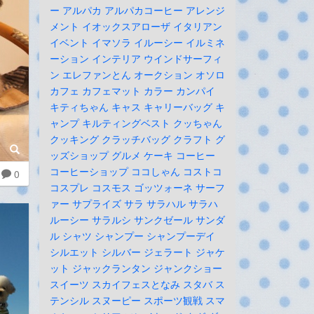
ー
アルパカ
アルパカコーヒー
アレンジ
メント
イオックスアローザ
イタリアン
イベント
イマソラ
イルーシー
イルミネ
ーション
インテリア
ウインドサーフィ
ン
エレファンとん
オークション
オソロ
カフェ
カフェマット
カラー
カンパイ
キティちゃん
キャス
キャリーバッグ
キ
ャンプ
キルティングベスト
クッちゃん
クッキング
クラッチバッグ
クラフト
グ
ッズショップ
グルメ
ケーキ
コーヒー
コーヒーショップ
ココしゃん
コストコ
0
コスプレ
コスモス
ゴッツォーネ
サーフ
ァー
サプライズ
サラ
サラハル
サラハ
ルーシー
サラルシ
サンクゼール
サンダ
ル
シャツ
シャンプー
シャンプーデイ
シルエット
シルバー
ジェラート
ジャケ
ット
ジャックランタン
ジャンクショー
スイーツ
スカイフェスとなみ
スタバ
ス
テンシル
スヌーピー
スポーツ観戦
スマ