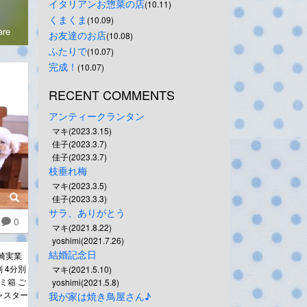
イタリアンお惣菜の店
(10.11)
くまくま
(10.09)
re
お友達のお店
(10.08)
ふたりで
(10.07)
完成！
(10.07)
RECENT COMMENTS
アンティークランタン
マキ(2023.3.15)
佳子(2023.3.7)
佳子(2023.3.7)
枝垂れ梅
マキ(2023.3.5)
佳子(2023.3.3)
サラ、ありがとう
0
マキ(2021.8.22)
yoshimi(2021.7.26)
結婚記念日
崎実業
別 4分別
マキ(2021.5.10)
ミ箱 ご
yoshimi(2021.5.8)
ャスター
我が家は焼き鳥屋さん♪