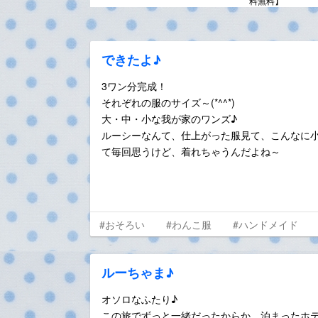
料無料】
できたよ♪
3ワン分完成！
それぞれの服のサイズ～(*^^*)
大・中・小な我が家のワンズ♪
ルーシーなんて、仕上がった服見て、こんなに
て毎回思うけど、着れちゃうんだよね～
#おそろい
#わんこ服
#ハンドメイド
ルーちゃま♪
オソロなふたり♪
この旅でずっと一緒だったからか、泊まったホ