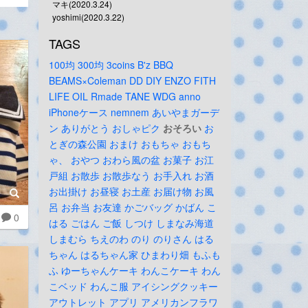
マキ(2020.3.24)
yoshimi(2020.3.22)
TAGS
100均
300均
3coins
B'z
BBQ
BEAMS×Coleman
DD
DIY
ENZO
FITH
LIFE
OIL
Rmade
TANE
WDG
anno
iPhoneケース
nemnem
あいやまガーデ
ン
ありがとう
おしゃピク
おそろい
お
とぎの森公園
おまけ
おもちゃ
おもち
ゃ、
おやつ
おわら風の盆
お菓子
お江
戸組
お散歩
お散歩なう
お手入れ
お酒
お出掛け
お昼寝
お土産
お届け物
お風
呂
お弁当
お友達
かごバッグ
かばん
こ
0
はる
ごはん
ご飯
しつけ
しまなみ海道
しまむら
ちえのわ
のり
のりさん
はる
ちゃん
はるちゃん家
ひまわり畑
もふも
ふ
ゆーちゃんケーキ
わんこケーキ
わん
こベッド
わんこ服
アイシングクッキー
アウトレット
アプリ
アメリカンフラワ