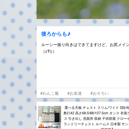
後ろからも♪
ルーシー振り向きはできてますけど、お尻メイ
（≧∇≦）
#わんこ服
#お友達
#おそろい
選べる天板 チェスト スリム/ワイド 3段/4段/
奥行42 高さ68.5/88/107.5cm タンス 
ス 引き出し 洗面所 収納 子供部屋 クロー
ランドリーチェスト ルームス 日本製 サンカ