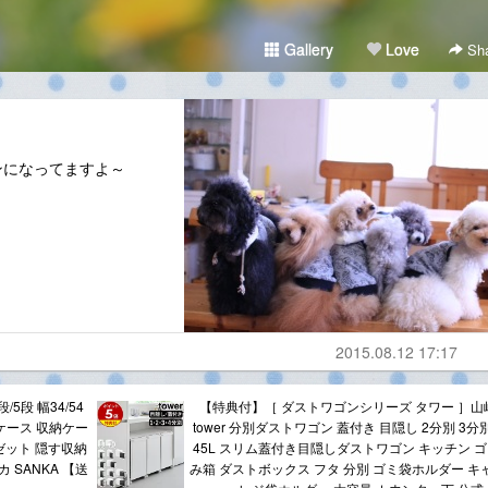
Gallery
Love
Sha
ンになってますよ～
2015.08.12 17:17
5段 幅34/54
【特典付】［ ダストワゴンシリーズ タワー ］山
衣装ケース 収納ケー
tower 分別ダストワゴン 蓋付き 目隠し 2分別 3分
ゼット 隠す収納
45L スリム蓋付き目隠しダストワゴン キッチン ゴ
 SANKA 【送
み箱 ダストボックス フタ 分別 ゴミ袋ホルダー キ