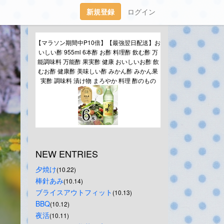
新規登録
ログイン
【マラソン期間中P10倍】【最強翌日配送】お
いしい酢 955ml 6本酢 お酢 料理酢 飲む酢 万
能調味料 万能酢 果実酢 健康 おいしいお酢 飲
むお酢 健康酢 美味しい酢 みかん酢 みかん果
実酢 調味料 漬け物 まろやか 料理 酢のもの
NEW ENTRIES
夕焼け
(10.22)
棒針あみ
(10.14)
ブライスアウトフィット
(10.13)
BBQ
(10.12)
夜活
(10.11)