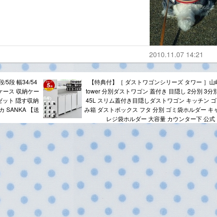
2010.11.07 14:21
5段 幅34/54
【特典付】［ ダストワゴンシリーズ タワー ］山
衣装ケース 収納ケー
tower 分別ダストワゴン 蓋付き 目隠し 2分別 3分
ゼット 隠す収納
45L スリム蓋付き目隠しダストワゴン キッチン ゴ
 SANKA 【送
み箱 ダストボックス フタ 分別 ゴミ袋ホルダー キ
レジ袋ホルダー 大容量 カウンター下 公式