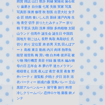
雑貨
雑誌
山口
散歩
刺繍
紫陽花
歯石取
り
歯磨き
自分服
七尾
失敗
実家
写真
写真部
珠洲
修理
秋
獣医
出雲大社
女子
会
匠
焼肉
食いしん坊
新緑
瀬戸内海
生
地
青空
切手
折りたたみチェアー
折り
鶴
千里浜
洗剤
洗車
掃除
多肉植物
太閤
山ランド
但馬牛
誕生会
誕生日
中国四
国地方
朝ごはん
長野
鳥取
鳥取砂丘
爪
切り
釣り
定位置
弟
鉄男
天気
田んぼア
ート
島根
東京
動画
内川
肉球
熱帯魚
能登
能登島
梅
買い物
白木峰
彼岸花
被
り物
飛行機雲
美容
付録
服
噴水
編み物
母の日
忘年会
本
夢の平
迷カメラマン
模様替え
目黒
夜んぽ
夜空
夜景
夜食
野
外パーティ
遊覧船
夕焼け
夕日
浴衣
浴
衣パーティー
頼成の森
雷鳥バレー
立山
黒部アルペンルート
留守番
旅行
料理
冷しクリームパン
恋仲ロケ地
薔薇
鋏メ
ンテ