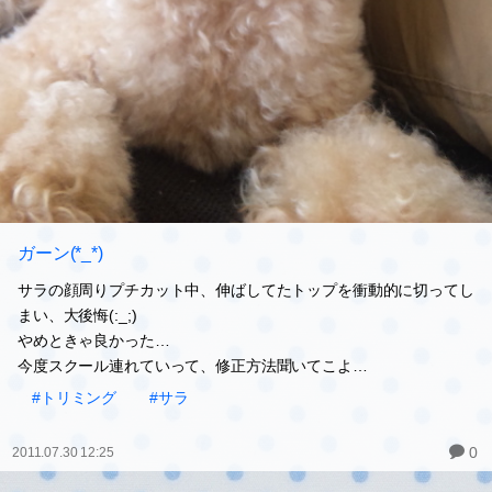
ガーン(*_*)
サラの顔周りプチカット中、伸ばしてたトップを衝動的に切ってし
まい、大後悔(:_;)
やめときゃ良かった…
今度スクール連れていって、修正方法聞いてこよ…
#トリミング
#サラ
0
2011.07.30 12:25