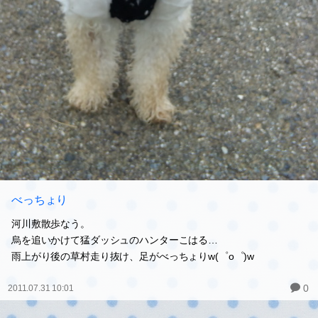
べっちょり
河川敷散歩なう。
烏を追いかけて猛ダッシュのハンターこはる…
雨上がり後の草村走り抜け、足がべっちょりw(゜o゜)w
0
2011.07.31 10:01