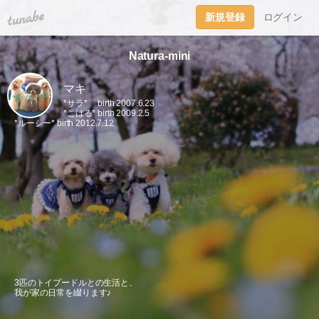
tuna.be
新規登録
ログイン
Natura-mini
マキ
*サラ* birth 2007.6.23
*こはる* birth 2009.2.5
*ルーシー* birth 2012.7.12
3匹のトイプードルとの生活と、
我が家の日常を綴ります♪