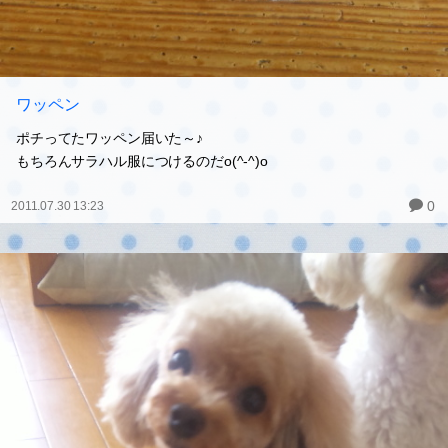
ワッペン
ポチってたワッペン届いた～♪
もちろんサラハル服につけるのだo(^-^)o
0
2011.07.30 13:23