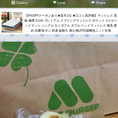
Gallery
Love
Share
【6%OFFクーポンあり★楽天1位 ★口コミ高評価】マットレス 高
級 極厚 21cm プレミアム スプリングマットレス ポケットコイルベ
ッドマット シングル セミダブル ダブル ベッドマットレス 寝具 硬
め 抗菌 防ダニ 防臭 超耐久 寝心地UP圧縮梱包ニット生地