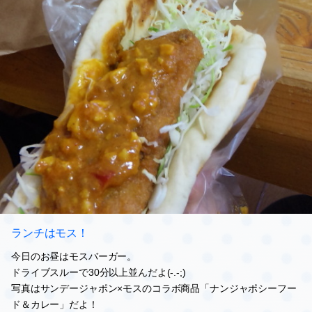
ランチはモス！
今日のお昼はモスバーガー。
ドライブスルーで30分以上並んだよ(-.-;)
写真はサンデージャポン×モスのコラボ商品「ナンジャポシーフー
ド＆カレー」だよ！