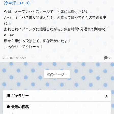
冷や汗…(>_<)
今日、オープンハイスクールで、元気に出掛けた1号…
がっ！？「バス乗り間違えた！」と走って帰ってきたので送る事
に…
あれこれハプニングに遭遇しながら、集合時間5分遅れで到着w(゜
o゜)w
朝から車かっ飛ばして、変な汗かいたよ！
しっかりしてくれーっ！
2
2011.07.29 09:26
次のページ »
ギャラリー
最近の投稿