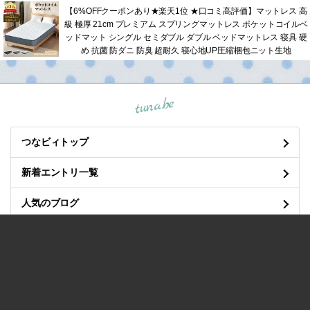
【6%OFFクーポンあり★楽天1位 ★口コミ高評価】マットレス 高
級 極厚 21cm プレミアム スプリングマットレス ポケットコイルベ
ッドマット シングル セミダブル ダブル ベッドマットレス 寝具 硬
め 抗菌 防ダニ 防臭 超耐久 寝心地UP圧縮梱包ニット生地
tuna.be
つなビィトップ
新着エントリ一覧
人気のブログ
マイページログイン
良くある質問と答え
/
プライバシーポリシー
/
利用規約
/