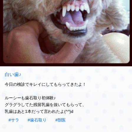
白い歯♪
今日の検診でキレイにしてもらってきたよ！
ルーシーも歯石取り初体験♪
グラグラしてた残留乳歯を抜いてもらって、
乳歯はあと1本だって言われたよ(^^)d
#サラ
#歯石取り
#獣医