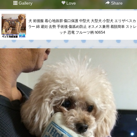
Gallery
Love
Share
犬 術後服 着心地抜群 傷口保護 中型犬 大型犬 小型犬 エリザベスカ
ラー 綿 避妊 去勢 手術後 傷舐め防止 オスメス兼用 着脱簡単 ストレ
ッチ 恐竜 フルーツ柄 h0654