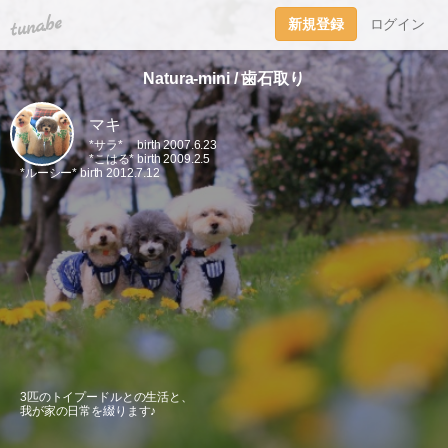
tuna.be
新規登録
ログイン
Natura-mini / 歯石取り
マキ
*サラ* birth 2007.6.23
*こはる* birth 2009.2.5
*ルーシー* birth 2012.7.12
3匹のトイプードルとの生活と、
我が家の日常を綴ります♪