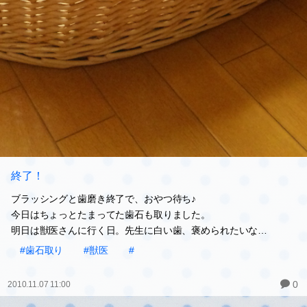
終了！
ブラッシングと歯磨き終了で、おやつ待ち♪
今日はちょっとたまってた歯石も取りました。
明日は獣医さんに行く日。先生に白い歯、褒められたいな…
#歯石取り
#獣医
#
0
2010.11.07 11:00