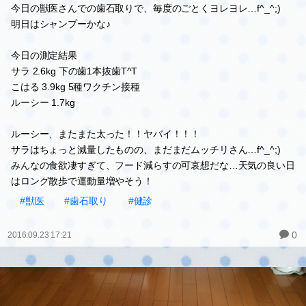
今日の獣医さんでの歯石取りで、毎度のごとくヨレヨレ…f^_^;)
明日はシャンプーかな♪
今日の測定結果
サラ 2.6kg 下の歯1本抜歯T^T
こはる 3.9kg 5種ワクチン接種
ルーシー 1.7kg
ルーシー、またまた太った！！ヤバイ！！！
サラはちょっと減量したものの、まだまだムッチリさん…f^_^;)
みんなの食欲凄すぎて、フード減らすの可哀想だな…天気の良い日
はロング散歩で運動量増やそう！
#獣医
#歯石取り
#健診
0
2016.09.23 17:21