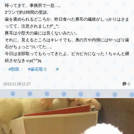
帰ってきて、事務所で一息…。
2ワンで約1時間の受診。
歯を褒められるどころか、昨日食べた豚耳の繊維がしっかりはさま
ってて、注意されましたf^_^;
豚耳は小型犬の歯には良くないみたい。
それに、見えるところはキレイでも、奥の方や内側にはやっぱり歯
石がちょっとついてた…。
今日は全部取ってもらってきたよ。ピカピカになった！ちゃんと継
続させなきゃp(^^)q
#獣医
#歯石取り
#
0
2010.11.08 11:27