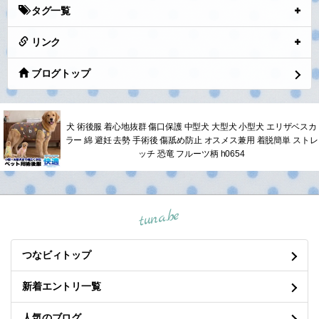
タグ一覧
リンク
ブログトップ
犬 術後服 着心地抜群 傷口保護 中型犬 大型犬 小型犬 エリザベスカ
ラー 綿 避妊 去勢 手術後 傷舐め防止 オスメス兼用 着脱簡単 ストレ
ッチ 恐竜 フルーツ柄 h0654
tuna.be
つなビィトップ
新着エントリ一覧
人気のブログ