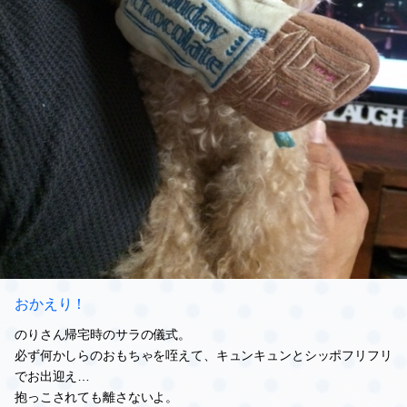
おかえり！
のりさん帰宅時のサラの儀式。
必ず何かしらのおもちゃを咥えて、キュンキュンとシッポフリフリ
でお出迎え…
抱っこされても離さないよ。