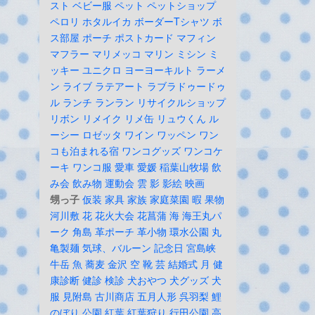
スト
ベビー服
ペット
ペットショップ
ペロリ
ホタルイカ
ボーダーTシャツ
ボ
ス部屋
ポーチ
ポストカード
マフィン
マフラー
マリメッコ
マリン
ミシン
ミ
ッキー
ユニクロ
ヨーヨーキルト
ラーメ
ン
ライブ
ラテアート
ラブラドゥードゥ
ル
ランチ
ランラン
リサイクルショップ
リボン
リメイク
リメ缶
リュウくん
ル
ーシー
ロゼッタ
ワイン
ワッペン
ワン
コも泊まれる宿
ワンコグッズ
ワンコケ
ーキ
ワンコ服
愛車
愛媛
稲葉山牧場
飲
み会
飲み物
運動会
雲
影
影絵
映画
甥っ子
仮装
家具
家族
家庭菜園
暇
果物
河川敷
花
花火大会
花菖蒲
海
海王丸パ
ーク
角島
革ポーチ
革小物
環水公園
丸
亀製麺
気球、バルーン
記念日
宮島峡
牛岳
魚
蕎麦
金沢
空
靴
芸
結婚式
月
健
康診断
健診
検診
犬おやつ
犬グッズ
犬
服
見附島
古川商店
五月人形
呉羽梨
鯉
のぼり
公園
紅葉
紅葉狩り
行田公園
高