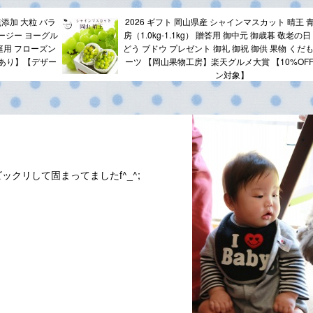
無添加 大粒 バラ
2026 ギフト 岡山県産 シャインマスカット 晴王 青
ージー ヨーグル
房（1.0kg-1.1kg） 贈答用 御中元 御歳暮 敬老の日
庭用 フローズン
どう ブドウ プレゼント 御礼 御祝 御供 果物 くだ
画あり】【デザー
ーツ 【岡山果物工房】楽天グルメ大賞 【10%OF
ン対象】
クリして固まってましたf^_^;