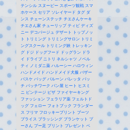
テンシル
スヌーピー
スポーツ観戦
スマ
ホケース
セリア
ソレイヤード
タグ
ダ
ンス
チェーンステッチ
チエさんケーキ
チエさん家
チューリップ
ティピ
ディズ
ニー
デコパージュ
デザート
トップノッ
ト
トリミング
トリミングサロン
トリミ
ングスクール
トリミング鋏
トレッキン
グ
ドジ
ドッグフード
ドッグラン
ドラ
イ
ドライブ
ニトリ
ネルシャツ
ノベル
ティ
ノミダニ薬
ハルーシー
ハロウィン
ハンドメイド
ハンドメイド犬服
バザー
バスケ
バッグ
バルーン
バレッタ
パッ
チ
パッチワーク
パン屋
ヒート
ヒスミ
ニ
ビンテージ
ピザ
ファイヤーキング
ファッション
フェラリア薬
フェルトド
ッグ
フェロー
フォトブック
フランダー
ス
フリマ
フロッキープリント
ブーツ
ブライス
ブラッシング
ブランケット
プ
ーさん
プー足
プリント
プレゼント
ベ