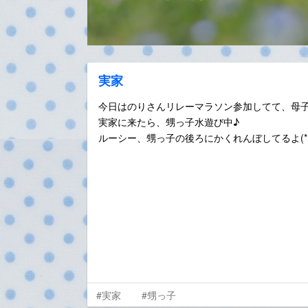
実家
今日はのりさんリレーマラソン参加してて、母
実家に来たら、甥っ子水遊び中♪
ルーシー、甥っ子の後ろにかくれんぼしてるよ(*^^
#実家
#甥っ子