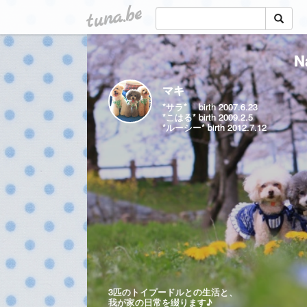
tuna.be
N
マキ
*サラ* birth 2007.6.23
*こはる* birth 2009.2.5
*ルーシー* birth 2012.7.12
3匹のトイプードルとの生活と、
我が家の日常を綴ります♪