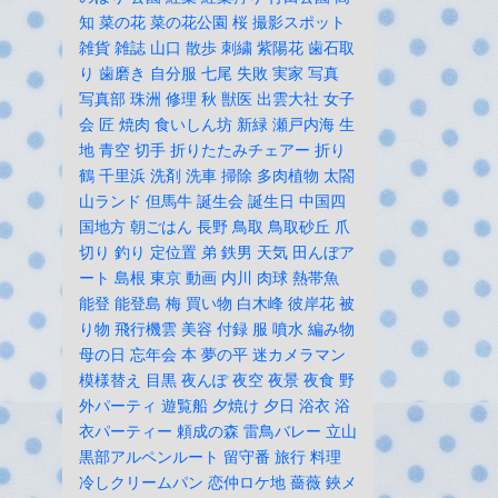
知
菜の花
菜の花公園
桜
撮影スポット
雑貨
雑誌
山口
散歩
刺繍
紫陽花
歯石取
り
歯磨き
自分服
七尾
失敗
実家
写真
写真部
珠洲
修理
秋
獣医
出雲大社
女子
会
匠
焼肉
食いしん坊
新緑
瀬戸内海
生
地
青空
切手
折りたたみチェアー
折り
鶴
千里浜
洗剤
洗車
掃除
多肉植物
太閤
山ランド
但馬牛
誕生会
誕生日
中国四
国地方
朝ごはん
長野
鳥取
鳥取砂丘
爪
切り
釣り
定位置
弟
鉄男
天気
田んぼア
ート
島根
東京
動画
内川
肉球
熱帯魚
能登
能登島
梅
買い物
白木峰
彼岸花
被
り物
飛行機雲
美容
付録
服
噴水
編み物
母の日
忘年会
本
夢の平
迷カメラマン
模様替え
目黒
夜んぽ
夜空
夜景
夜食
野
外パーティ
遊覧船
夕焼け
夕日
浴衣
浴
衣パーティー
頼成の森
雷鳥バレー
立山
黒部アルペンルート
留守番
旅行
料理
冷しクリームパン
恋仲ロケ地
薔薇
鋏メ