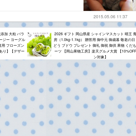
2015.05.06 11:37
無添加 大粒 バラ
2026 ギフト 岡山県産 シャインマスカット 晴王 青
ージー ヨーグル
房（1.0kg-1.1kg） 贈答用 御中元 御歳暮 敬老の日
庭用 フローズン
どう ブドウ プレゼント 御礼 御祝 御供 果物 くだ
画あり】【デザー
ーツ 【岡山果物工房】楽天グルメ大賞 【10%OF
ン対象】