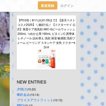
新規登録
ログイン
【Pt10倍｜8/11(火)01:59まで】【楽天ベスト
コスメ2025】＼連続1位／ 【ドクターケイ 公
式】角質ケア泡洗顔 ABC-Gピールウォッシュ 
200mL つめかえ用 190mL ビタミンC 誘導体 
レチノール 詰め替え 洗顔 保湿 敏感肌 洗顔フ
ォーム ピーリング スキンケア 女性 ドクターk 
Dr.K
NEW ENTRIES
夕焼け
(10.22)
棒針あみ
(10.14)
ブライスアウトフィット
(10.13)
BBQ
(10.12)