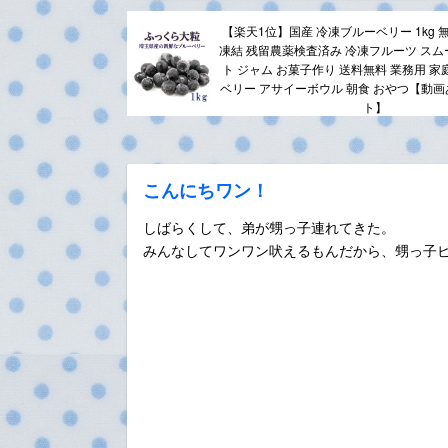
【楽天1位】国産 冷凍ブルーベリー 1kg 
凍結 残留農薬検査済み 冷凍フルーツ スム
ト ジャム お菓子作り 送料無料 業務用 家
ベリー アサイーボウル 朝食 おやつ【動
ト】
こんにちワン！
しばらくして、弟が甥っ子連れてきた。
みんなしてワンワン吠えるもんだから、甥っ子ビッ