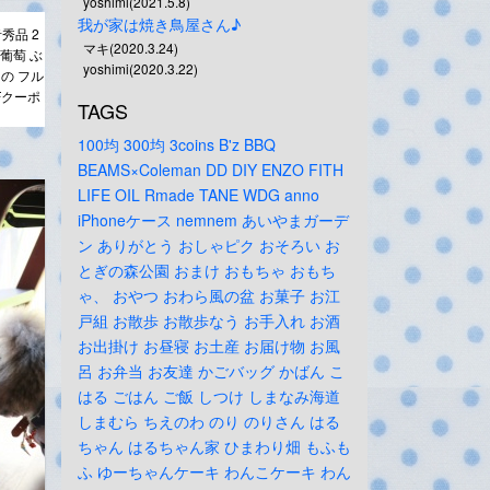
yoshimi(2021.5.8)
我が家は焼き鳥屋さん♪
秀品 2
マキ(2020.3.24)
 葡萄 ぶ
yoshimi(2020.3.22)
もの フル
Fクーポ
TAGS
100均
300均
3coins
B'z
BBQ
BEAMS×Coleman
DD
DIY
ENZO
FITH
LIFE
OIL
Rmade
TANE
WDG
anno
iPhoneケース
nemnem
あいやまガーデ
ン
ありがとう
おしゃピク
おそろい
お
とぎの森公園
おまけ
おもちゃ
おもち
ゃ、
おやつ
おわら風の盆
お菓子
お江
戸組
お散歩
お散歩なう
お手入れ
お酒
お出掛け
お昼寝
お土産
お届け物
お風
呂
お弁当
お友達
かごバッグ
かばん
こ
はる
ごはん
ご飯
しつけ
しまなみ海道
しまむら
ちえのわ
のり
のりさん
はる
ちゃん
はるちゃん家
ひまわり畑
もふも
ふ
ゆーちゃんケーキ
わんこケーキ
わん