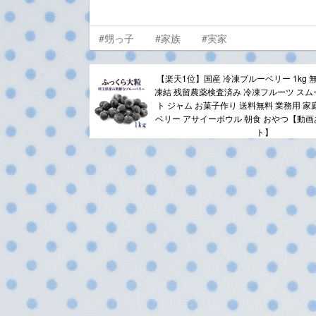
#甥っ子
#家族
#実家
【楽天1位】国産 冷凍ブルーベリー 1kg 
凍結 残留農薬検査済み 冷凍フルーツ スム
ト ジャム お菓子作り 送料無料 業務用 家
ベリー アサイーボウル 朝食 おやつ【動
ト】