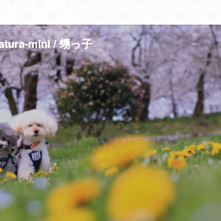
atura-mini / 甥っ子