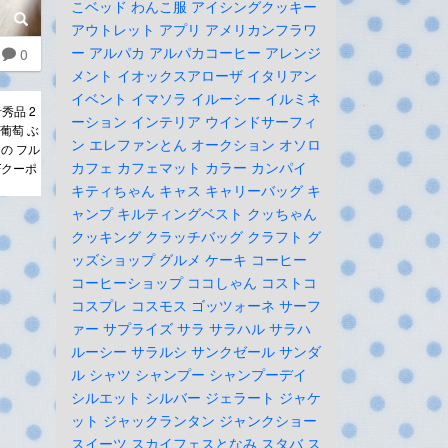
こベッド
わんこ服
アイシングクッキー
アウトレット
アプリ
アメリカンフラワ
ー
アルパカ
アルパカコーヒー
アレンジ
0
メント
イオックスアローザ
イタリアン
イベント
イマソラ
イルーシー
イルミネ
秀品 2
ーション
インテリア
ウインドサーフィ
 葡萄 ぶ
ン
エレファンとん
オークション
オソロ
もの フル
カフェ
カフェマット
カラー
カンパイ
Fクーポ
キティちゃん
キャス
キャリーバッグ
キ
ャンプ
キルティングベスト
クッちゃん
クッキング
クラッチバッグ
クラフト
グ
ッズショップ
グルメ
ケーキ
コーヒー
コーヒーショップ
ココしゃん
コストコ
コスプレ
コスモス
ゴッツォーネ
サーフ
ァー
サプライズ
サラ
サラハル
サラハ
ルーシー
サラルシ
サンクゼール
サンダ
ル
シャツ
シャンプー
シャンプーデイ
シルエット
シルバー
ジェラート
ジャケ
ット
ジャックランタン
ジャンクショー
スイーツ
スカイフェスとなみ
スタバ
ス