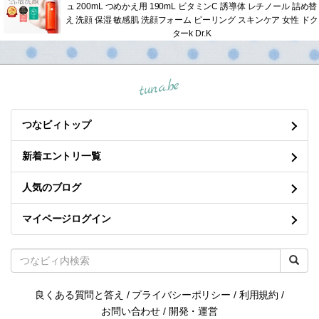
ュ 200mL つめかえ用 190mL ビタミンC 誘導体 レチノール 詰め替
え 洗顔 保湿 敏感肌 洗顔フォーム ピーリング スキンケア 女性 ドク
ターk Dr.K
tuna.be
つなビィトップ
新着エントリ一覧
人気のブログ
マイページログイン
良くある質問と答え
/
プライバシーポリシー
/
利用規約
/
お問い合わせ
/
開発・運営