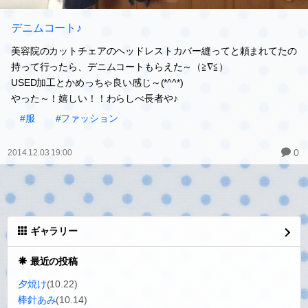
デニムコート♪
美容院のカットチェアのヘッドレストカバー縫ってと頼まれてたの
持って行ったら、デニムコートもらえた～（≧∇≦）
USED加工とかめっちゃ良い感じ～(*^^*)
やった～！嬉しい！！わらしべ長者や♪
#服
#ファッション
0
2014.12.03 19:00
ギャラリー
最近の投稿
夕焼け
(10.22)
棒針あみ
(10.14)