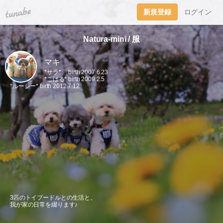
tuna.be
新規登録
ログイン
Natura-mini / 服
マキ
*サラ* birth 2007.6.23
*こはる* birth 2009.2.5
*ルーシー* birth 2012.7.12
3匹のトイプードルとの生活と、
我が家の日常を綴ります♪