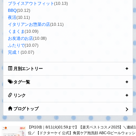
ブライスアウトフィット
(10.13)
BBQ
(10.12)
夜活
(10.11)
イタリアンお惣菜の店
(10.11)
くまくま
(10.09)
お友達のお店
(10.08)
ふたりで
(10.07)
完成！
(10.07)
月別エントリー
タグ一覧
リンク
ブログトップ
【Pt10倍｜8/11(火)01:59まで】【楽天ベストコスメ2025】＼連続1
位／ 【ドクターケイ 公式】角質ケア泡洗顔 ABC-Gピールウォッシ