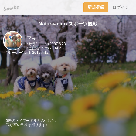
tuna.be
新規登録
ログイン
Natura-mini / スポーツ観戦
マキ
*サラ* birth 2007.6.23
*こはる* birth 2009.2.5
*ルーシー* birth 2012.7.12
3匹のトイプードルとの生活と、
我が家の日常を綴ります♪