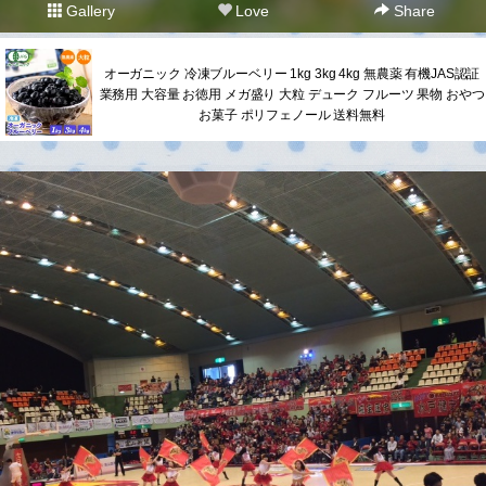
Gallery
Love
Share
オーガニック 冷凍ブルーベリー 1kg 3kg 4kg 無農薬 有機JAS認証
業務用 大容量 お徳用 メガ盛り 大粒 デューク フルーツ 果物 おやつ
お菓子 ポリフェノール 送料無料