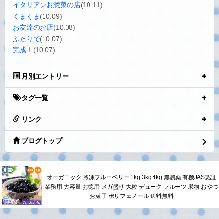
ギャラリー
最近の投稿
夕焼け
(10.22)
棒針あみ
(10.14)
ブライスアウトフィット
(10.13)
BBQ
(10.12)
夜活
(10.11)
イタリアンお惣菜の店
(10.11)
くまくま
(10.09)
お友達のお店
(10.08)
ふたりで
(10.07)
完成！
(10.07)
月別エントリー