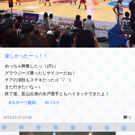
楽しかったーっ！！
めっちゃ興奮したっ（≧∇≦）
グラウジーズ勝ったしサイコーだね！
チアの演技もステキだった♪( ´▽｀)
また行きたいな～♪
終了後、富山出身の水戸選手ともハイタッチできたよ！
#スポーツ観戦
#バスケ
0
2015.10.25 15:28