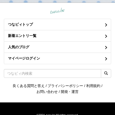
タグ一覧
リンク
ブログトップ
オーガニック 冷凍ブルーベリー 1kg 3kg 4kg 無農薬 有機JAS認証
業務用 大容量 お徳用 メガ盛り 大粒 デューク フルーツ 果物 おやつ
お菓子 ポリフェノール 送料無料
tuna.be
つなビィトップ
新着エントリ一覧
人気のブログ