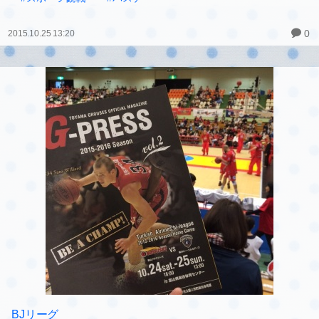
早いっ！
めまぐるしい場面展開（≧∇≦）
楽しいわ～っ！！
スポーツ観戦好き～っ！！
#スポーツ観戦
#バスケ
0
2015.10.25 13:20