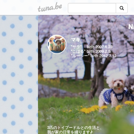
tuna.be
N
マキ
*サラ* birth 2007.6.23
*こはる* birth 2009.2.5
*ルーシー* birth 2012.7.12
3匹のトイプードルとの生活と、
我が家の日常を綴ります♪