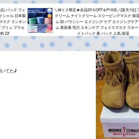
点) パック フェ
＼神トク限定★全品20％OFF＆P10倍／[楽天1位]
イシャル 日本製
クリーム ナイトクリーム スリーピングマスク 保
マスク ランキン
ム 顔 バウンシー エイジング ケア エイジングケア
 / プリュ プラセ
ム 美容液 毛穴 スキンケア フェイスマスク ラネー
料 ZZ
イトパック 夜 パック 人気 保湿
いてた♪