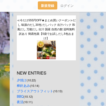
新規登録
ログイン
≪今だけ555円OFF★まとめ買いクーポン≫だ
し 味源のだし30包 だしパック 出汁パック 和
風だし 万能だし 出汁 国産 自然の館 送料無料 
訳あり 簡易包装【5袋でお試しだし5包おま
け】
NEW ENTRIES
夕焼け
(10.22)
棒針あみ
(10.14)
ブライスアウトフィット
(10.13)
BBQ
(10.12)
夜活
(10.11)