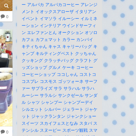
ー
アルパカ
アルパカコーヒー
アレンジ
メント
イオックスアローザ
イタリアン
0
イベント
イマソラ
イルーシー
イルミネ
ーション
インテリア
ウインドサーフィ
ン
エレファンとん
オークション
オソロ
カフェ
カフェマット
カラー
カンパイ
キティちゃん
キャス
キャリーバッグ
キ
ャンプ
キルティングベスト
クッちゃん
クッキング
クラッチバッグ
クラフト
グ
ッズショップ
グルメ
ケーキ
コーヒー
コーヒーショップ
ココしゃん
コストコ
コスプレ
コスモス
ゴッツォーネ
サーフ
ァー
サプライズ
サラ
サラハル
サラハ
ルーシー
サラルシ
サンクゼール
サンダ
ル
シャツ
シャンプー
シャンプーデイ
シルエット
シルバー
ジェラート
ジャケ
ット
ジャックランタン
ジャンクショー
スイーツ
スカイフェスとなみ
スタバ
ス
テンシル
スヌーピー
スポーツ観戦
スマ
0