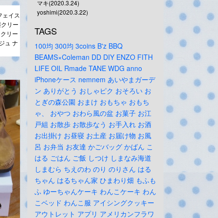
マキ(2020.3.24)
yoshimi(2020.3.22)
 フェイス
湿クリー
TAGS
 クリー
ジュ ナ
100均
300均
3coins
B'z
BBQ
BEAMS×Coleman
DD
DIY
ENZO
FITH
LIFE
OIL
Rmade
TANE
WDG
anno
iPhoneケース
nemnem
あいやまガーデ
ン
ありがとう
おしゃピク
おそろい
お
とぎの森公園
おまけ
おもちゃ
おもち
ゃ、
おやつ
おわら風の盆
お菓子
お江
戸組
お散歩
お散歩なう
お手入れ
お酒
お出掛け
お昼寝
お土産
お届け物
お風
呂
お弁当
お友達
かごバッグ
かばん
こ
はる
ごはん
ご飯
しつけ
しまなみ海道
しまむら
ちえのわ
のり
のりさん
はる
ちゃん
はるちゃん家
ひまわり畑
もふも
ふ
ゆーちゃんケーキ
わんこケーキ
わん
こベッド
わんこ服
アイシングクッキー
アウトレット
アプリ
アメリカンフラワ