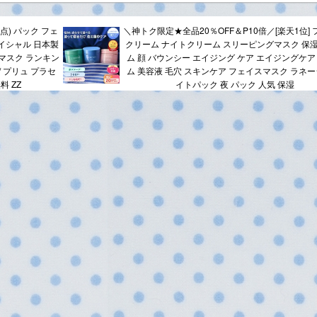
点) パック フェ
＼神トク限定★全品20％OFF＆P10倍／[楽天1位]
イシャル 日本製
クリーム ナイトクリーム スリーピングマスク 保
マスク ランキン
ム 顔 バウンシー エイジング ケア エイジングケア
 / プリュ プラセ
ム 美容液 毛穴 スキンケア フェイスマスク ラネー
料 ZZ
イトパック 夜 パック 人気 保湿