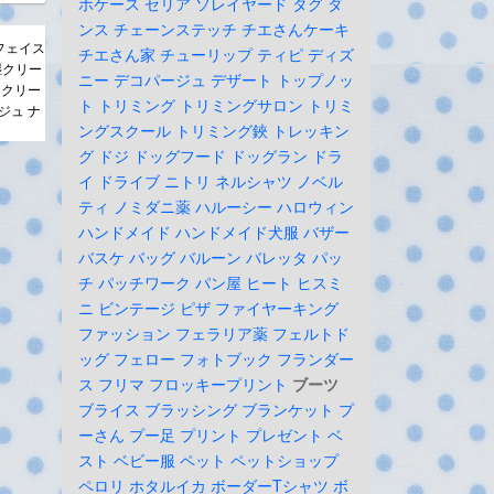
ホケース
セリア
ソレイヤード
タグ
ダ
ンス
チェーンステッチ
チエさんケーキ
 フェイス
チエさん家
チューリップ
ティピ
ディズ
湿クリー
ニー
デコパージュ
デザート
トップノッ
 クリー
ト
トリミング
トリミングサロン
トリミ
ジュ ナ
ングスクール
トリミング鋏
トレッキン
グ
ドジ
ドッグフード
ドッグラン
ドラ
イ
ドライブ
ニトリ
ネルシャツ
ノベル
ティ
ノミダニ薬
ハルーシー
ハロウィン
ハンドメイド
ハンドメイド犬服
バザー
バスケ
バッグ
バルーン
バレッタ
パッ
チ
パッチワーク
パン屋
ヒート
ヒスミ
ニ
ビンテージ
ピザ
ファイヤーキング
ファッション
フェラリア薬
フェルトド
ッグ
フェロー
フォトブック
フランダー
ス
フリマ
フロッキープリント
ブーツ
ブライス
ブラッシング
ブランケット
プ
ーさん
プー足
プリント
プレゼント
ベ
スト
ベビー服
ペット
ペットショップ
ペロリ
ホタルイカ
ボーダーTシャツ
ボ