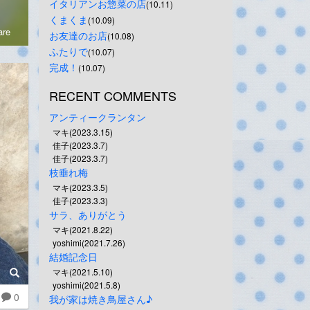
イタリアンお惣菜の店
(10.11)
くまくま
(10.09)
re
お友達のお店
(10.08)
ふたりで
(10.07)
完成！
(10.07)
RECENT COMMENTS
アンティークランタン
マキ(2023.3.15)
佳子(2023.3.7)
佳子(2023.3.7)
枝垂れ梅
マキ(2023.3.5)
佳子(2023.3.3)
サラ、ありがとう
マキ(2021.8.22)
yoshimi(2021.7.26)
結婚記念日
マキ(2021.5.10)
yoshimi(2021.5.8)
0
我が家は焼き鳥屋さん♪