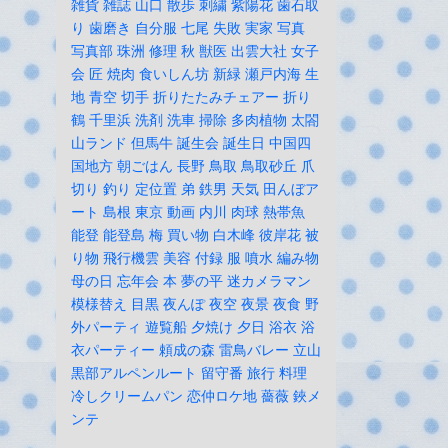
雑貨
雑誌
山口
散歩
刺繍
紫陽花
歯石取
り
歯磨き
自分服
七尾
失敗
実家
写真
写真部
珠洲
修理
秋
獣医
出雲大社
女子
会
匠
焼肉
食いしん坊
新緑
瀬戸内海
生
地
青空
切手
折りたたみチェアー
折り
鶴
千里浜
洗剤
洗車
掃除
多肉植物
太閤
山ランド
但馬牛
誕生会
誕生日
中国四
国地方
朝ごはん
長野
鳥取
鳥取砂丘
爪
切り
釣り
定位置
弟
鉄男
天気
田んぼア
ート
島根
東京
動画
内川
肉球
熱帯魚
能登
能登島
梅
買い物
白木峰
彼岸花
被
り物
飛行機雲
美容
付録
服
噴水
編み物
母の日
忘年会
本
夢の平
迷カメラマン
模様替え
目黒
夜んぽ
夜空
夜景
夜食
野
外パーティ
遊覧船
夕焼け
夕日
浴衣
浴
衣パーティー
頼成の森
雷鳥バレー
立山
黒部アルペンルート
留守番
旅行
料理
冷しクリームパン
恋仲ロケ地
薔薇
鋏メ
ンテ