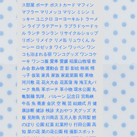
ス部屋
ポーチ
ポストカード
マフィン
マフラー
マリメッコ
マリン
ミシン
ミ
ッキー
ユニクロ
ヨーヨーキルト
ラーメ
ン
ライブ
ラテアート
ラブラドゥードゥ
ル
ランチ
ランラン
リサイクルショップ
リボン
リメイク
リメ缶
リュウくん
ル
ーシー
ロゼッタ
ワイン
ワッペン
ワン
コも泊まれる宿
ワンコグッズ
ワンコケ
ーキ
ワンコ服
愛車
愛媛
稲葉山牧場
飲
み会
飲み物
運動会
雲
影
影絵
映画
甥
っ子
仮装
家具
家族
家庭菜園
暇
果物
河川敷
花
花火大会
花菖蒲
海
海王丸パ
ーク
角島
革ポーチ
革小物
環水公園
丸
亀製麺
気球、バルーン
記念日
宮島峡
牛岳
魚
蕎麦
金沢
空
靴
芸
結婚式
月
健
康診断
健診
検診
犬おやつ
犬グッズ
犬
服
見附島
古川商店
五月人形
呉羽梨
鯉
のぼり
公園
紅葉
紅葉狩り
行田公園
高
知
菜の花
菜の花公園
桜
撮影スポット