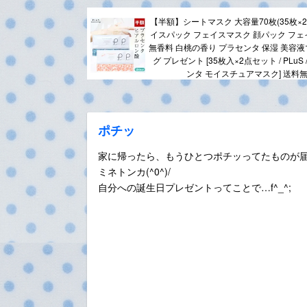
【半額】シートマスク 大容量70枚(35枚×2
イスパック フェイスマスク 顔パック フェ
無香料 白桃の香り プラセンタ 保湿 美容液
グ プレゼント [35枚入×2点セット / PLuS
ンタ モイスチュアマスク] 送料無
ポチッ
家に帰ったら、もうひとつポチッってたものが届
ミネトンカ(^0^)/
自分への誕生日プレゼントってことで…f^_^;