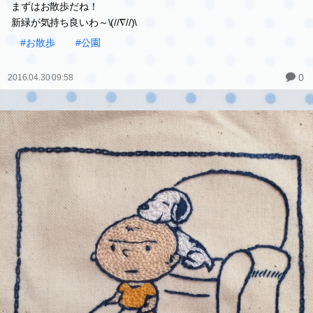
まずはお散歩だね！
新緑が気持ち良いわ～\(//∇//)\
#お散歩
#公園
0
2016.04.30 09:58