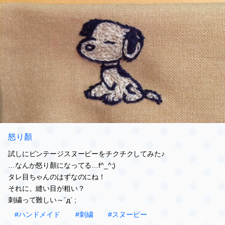
怒り顏
試しにビンテージスヌーピーをチクチクしてみた♪
…なんか怒り顏になってる…f^_^;)
タレ目ちゃんのはずなのにね！
それに、縫い目が粗い？
刺繍って難しい～´д` ;
#ハンドメイド
#刺繍
#スヌーピー