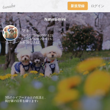
tuna.be
新規登録
ログイン
Natura-mini
マキ
*サラ* birth 2007.6.23
*こはる* birth 2009.2.5
*ルーシー* birth 2012.7.12
3匹のトイプードルとの生活と、
我が家の日常を綴ります♪