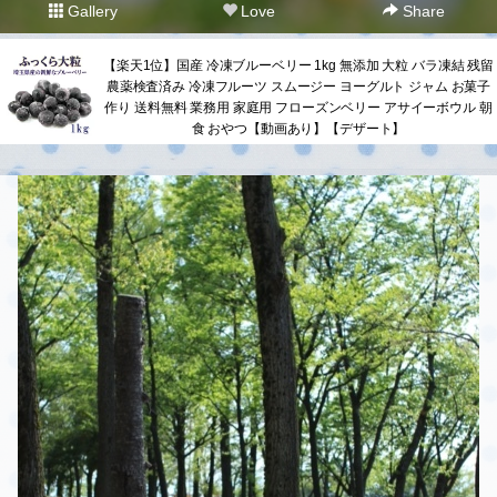
Gallery
Love
Share
【楽天1位】国産 冷凍ブルーベリー 1kg 無添加 大粒 バラ凍結 残留
農薬検査済み 冷凍フルーツ スムージー ヨーグルト ジャム お菓子
作り 送料無料 業務用 家庭用 フローズンベリー アサイーボウル 朝
食 おやつ【動画あり】【デザート】