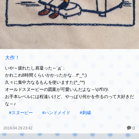
大作！
いや～疲れたし肩凝った～´д` ;
かれこれ8時間くらいかかったかな…f^_^;)
久々に集中力なるもんを使いますた(^_^*)
オールドスヌーピーの図案が可愛いんだよな～\(//∇//)\
お手本レベルには程遠いけど、やっぱり何かを作るのって大好きだ
な～♪
#スヌーピー
#ハンドメイド
#刺繍
0
2016.04.29 23:42