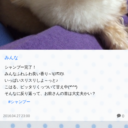
みんな
シャンプー完了！
みんなふわふわ良い香り～\(//∇//)\
いっぱいスリスリしよ～っと♪
こはる、ピッタリくっついて甘え中(*^^*)
そんなに反り返って、お前さんの首は大丈夫かい？
#シャンプー
0
2016.04.27 23:00