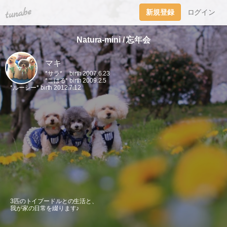
tuna.be
新規登録
ログイン
Natura-mini / 忘年会
マキ
*サラ* birth 2007.6.23
*こはる* birth 2009.2.5
*ルーシー* birth 2012.7.12
3匹のトイプードルとの生活と、
我が家の日常を綴ります♪