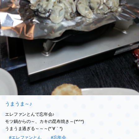
うまうま～♪
エレファンとんで忘年会♪
モツ鍋からの～、カキの昆布焼き～(*^^*)
うまうま過ぎる～～～(*´∀｀*)
#エレファンとん
#忘年会