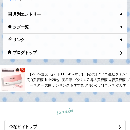
月別エントリー
タグ一覧
リンク
ブログトップ
【P20％還元+セット11日9:59マデ】【公式】Yunth 生ビタミンC
美白美容液 1ml×28包 | 美容液 ビタミンC 導入美容液 先行美容液 ブ
ースター 美白 ランキング おすすめ スキンケア | ユンス ゆんす
tuna.be
つなビィトップ