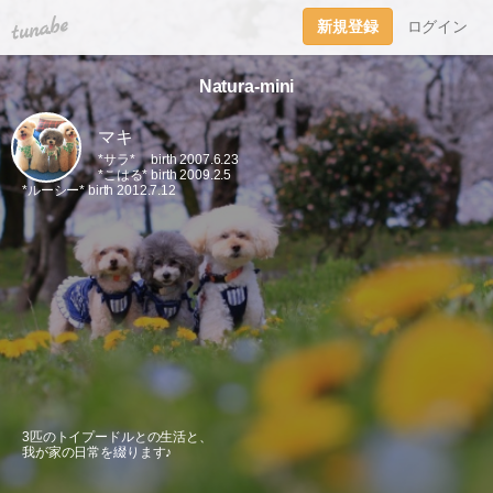
tuna.be
新規登録
ログイン
Natura-mini
マキ
*サラ* birth 2007.6.23
*こはる* birth 2009.2.5
*ルーシー* birth 2012.7.12
3匹のトイプードルとの生活と、
我が家の日常を綴ります♪