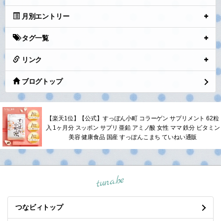
月別エントリー
タグ一覧
リンク
ブログトップ
【楽天1位】【公式】すっぽん小町 コラーゲン サプリメント 62粒
入 1ヶ月分 スッポン サプリ 亜鉛 アミノ酸 女性 ママ 鉄分 ビタミン
美容 健康食品 国産 すっぽんこまち ていねい通販
tuna.be
つなビィトップ