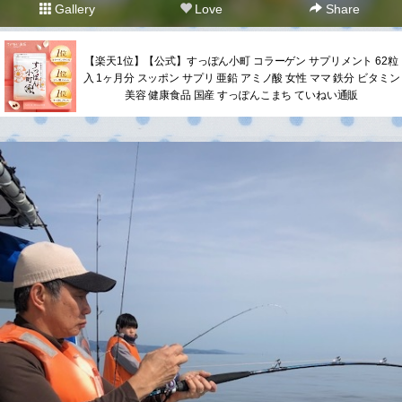
Gallery
Love
Share
【楽天1位】【公式】すっぽん小町 コラーゲン サプリメント 62粒
入 1ヶ月分 スッポン サプリ 亜鉛 アミノ酸 女性 ママ 鉄分 ビタミン
美容 健康食品 国産 すっぽんこまち ていねい通販