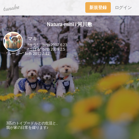
tuna.be
新規登録
ログイン
Natura-mini / 河川敷
マキ
*サラ* birth 2007.6.23
*こはる* birth 2009.2.5
*ルーシー* birth 2012.7.12
3匹のトイプードルとの生活と、
我が家の日常を綴ります♪