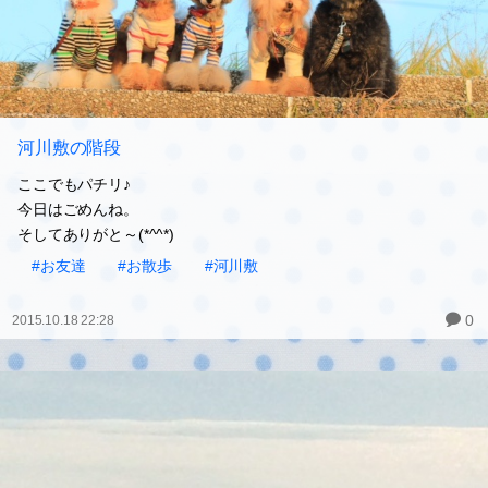
河川敷の階段
ここでもパチリ♪
今日はごめんね。
そしてありがと～(*^^*)
#お友達
#お散歩
#河川敷
0
2015.10.18 22:28