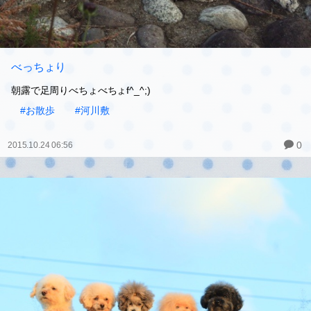
べっちょり
朝露で足周りべちょべちょf^_^;)
#お散歩
#河川敷
0
2015.10.24 06:56