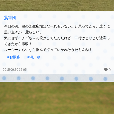
鳶軍団
今日の河川敷の芝生広場はだーれもいない…と思ってたら、遠くに
黒い点々が…鳶らしい。
気にせずイチゴちゃん投げしてたんだけど、一行はじりじり近寄っ
てきたから撤収！
ルーシーぐらいなら掴んで持っていかれそうだもんね！
#お散歩
#河川敷
0
2015.09.30 15:05