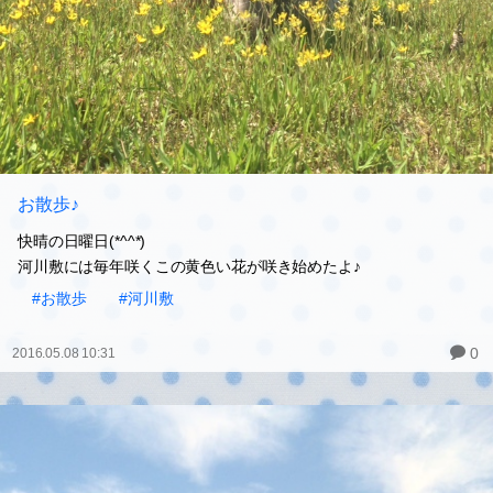
お散歩♪
快晴の日曜日(*^^*)
河川敷には毎年咲くこの黄色い花が咲き始めたよ♪
#お散歩
#河川敷
0
2016.05.08 10:31