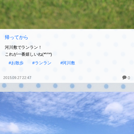
帰ってから
河川敷でランラン！
これが一番嬉しいね(*^^*)
#お散歩
#ランラン
#河川敷
0
2015.09.27 22:47