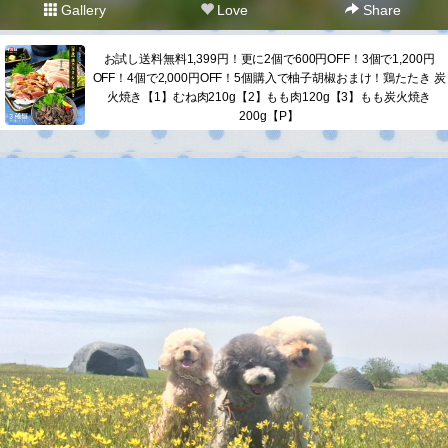
Gallery
Love
Share
お試し送料無料1,399円！更に2個で600円OFF！3個で1,200円
OFF！4個で2,000円OFF！5個購入で柚子胡椒おまけ！鶏たたき 炭
火焼き【1】むね肉210g【2】もも肉120g【3】もも炭火焼き
200g【P】